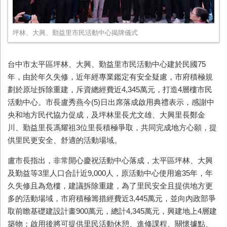
坪林、大興、勤益里市民活動中心揭牌儀式
台中市太平區坪林、大興、勤益里市民活動中心建於民國
75
年，由於年久失修，近年經專業鑑定有安全疑慮，市府積極規
劃於原址拆除重建，斥資總經費近
4,345
萬元，打造
4
層樓市民
活動中心。市長盧秀燕今
(5)
日出席落成啟用典禮表示，感謝中
央和地方民代協力促成，及坪林里長尤文雄、大興里長鄭金
川、勤益里長馮耀祖
3
位里長積極爭取，共同完成地方心願，提
供里民更安全、舒適的活動場域。
盧市長指出，非常開心慶祝活動中心落成，太平區坪林、大興
及勤益等
3
里人口合計近
9,000
人，原活動中心使用逾
35
年，年
久失修且為危樓，建議拆除重建，為了里民安全且提供地方更
多的活動場域，市府積極籌措經費近
3,445
萬元，並向內政部爭
取前瞻基礎建設計畫
900
萬元，總計
4,345
萬元，興建地上
4
層建
築物；啟用後將可提供里民活動休憩、進修課程、關懷據點、