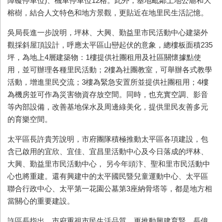
障礙停車位
)
、機車停車位
12
格。此外，基地毗鄰土地公廟和大
榕樹，結合人文特色和地方景觀，更貼近在地里民生活記憶。
吳局長進一步說明，坪林、大興、勤益里市民活動中心建築外
觀採斜屋頂設計，呼應太平區山巒起伏的意象，總樓板面積
235
坪，為地上
4
層建築物：
1
樓提供社團租用及社區關懷據點使
用，並可辦理各種里民活動；
2
樓為社團教室，可舉辦各式教學
活動，增進里民交流；
3
樓為緊急安置所並提供社團租用；
4
樓
為機房並可作為災害物資存放空間。同時，也充實空調、影音
等內部設備，改善基地保水及周邊綠美化，提供里民友善多元
的育樂空間。
太平區長許貴芳說明，市府團隊積極推動太平區各項建設，包
含已啟用的宜欣、宜佳、宜昌里活動中心及今日落成的坪林、
大興、勤益里市民活動中心， 另今年頭汴、聖和里市民活動中
心也將重建。還有興建中的太平國民暨兒童運動中心、太平區
聯合行政中心、太平第一花園公墓第
3
座納骨塔等，都是地方相
當關心的重要建設。
許區長指出，市府重視市民生活品質，更推動興建育賢、長億