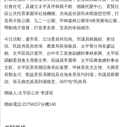
社會住宅，及建立太平及坪林親子館、德隆托嬰中心、育賢社
區公共托育家園等社福機構。另為提供居民休閒遊憩空間，打
造馬卡龍公園、九二一公園、坪林森林公園等
9
座美樂地公園，
帶動地方發展，打造更友善、宜居的幸福城市。
今日活動，盧市長、立法委員何欣純、市議員賴義鍠、黃佳
恬、民政局長吳世瑋、農業局長張敬昌、太平警分局長廖誌
銘、太平區長許貴芳、台中市工策會副總幹事林家興、太平區
調解委員會主席蔡文華、前議員李麗華、太平區農會總幹事余
文欽、太平區里長聯誼會長紀進豐、坪林里長尤文雄、大興里
長鄭金川、勤益里長馮耀祖及在地各里長均到場；市議員蔡耀
頡、張玉嬿也派員到場致意。(6/5*8)*民政局
聯絡人:太平區公所 李課長
聯絡電話:22794157分機140