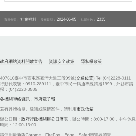
社會福利
2024-06-05
2335
市府分類：
發布日期：
點閱次數：
政府網站資料開放宣告
資訊安全政策
隱私權政策
407610臺中市西屯區臺灣大道三段99號(
交通位置
) Tel:(04)2228-9111．
行動代表號：0910-289111，臺中市民一碼通專線請撥1999，外縣市請
撥：(04)2220-3585
各機關聯絡資訊
，
市府電子報
若有具體檢舉、建議或陳情案件，請利用
市政信箱
辦公日期：
政府行政機關辦公日曆表
，辦公時間：8:00-17:00，中午休息
時間：12:00-13:00
請使用最新版Chrome、FireFox、Edge、Safari瀏覽器瀏覽