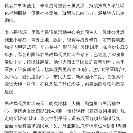
長者共餐等使用，未來更可整合三里資源，持續推展各項社區
化福利服務，促進社區發展、凝聚居民向心力，滿足地方民眾
期待。
盧市長強調，里民們是這棟活動中心的共同主人，興建公共設
施並不容易，需要土地、設計、經費等必要條件，前市長胡志
強任內興建
15
座、前市長林佳龍任內則興建
14
座，如今她執政
5
年多，區公所團隊在民政局長吳世瑋帶領下，已經蓋了
32
座里
活動中心，較以往翻倍。她也大讚太平區長許貴芳能幹，太平
區多了許多新建設，預算經費更高達
110
億，包括太平區聯合行
政中心、國民運動中心、市民大道、新高國小二期、長億高中
圖資大樓、社宅、公托及親子館倍增等，都是為民服務的重要
建設。
民政局長吳世瑋表示，此次坪林、大興、勤益里市民活動中
心，廁所男女比例以
1
比
4
規劃，優於現行《建築技術規則》規
定廁所比例
1
比
3
，落實性別平等；還有設置各項無障礙設施，
全面照顧有需求的民眾；另戶外並劃設汽車停車位
5
格
(
含
1
席無