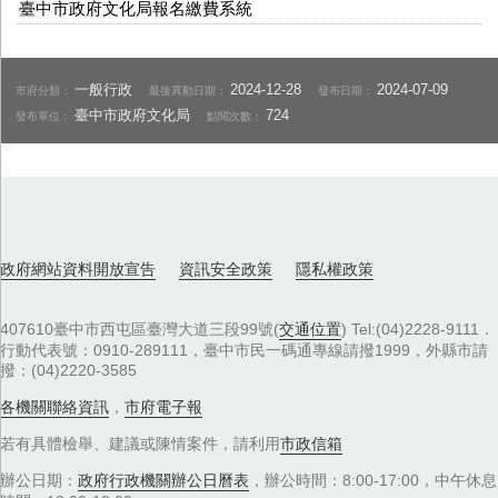
臺中市政府文化局報名繳費系統
一般行政
2024-12-28
2024-07-09
市府分類：
最後異動日期：
發布日期：
臺中市政府文化局
724
發布單位：
點閱次數：
政府網站資料開放宣告
資訊安全政策
隱私權政策
407610臺中市西屯區臺灣大道三段99號(
交通位置
) Tel:(04)2228-9111．
行動代表號：0910-289111，臺中市民一碼通專線請撥1999，外縣市請
撥：(04)2220-3585
各機關聯絡資訊
，
市府電子報
若有具體檢舉、建議或陳情案件，請利用
市政信箱
辦公日期：
政府行政機關辦公日曆表
，辦公時間：8:00-17:00，中午休息