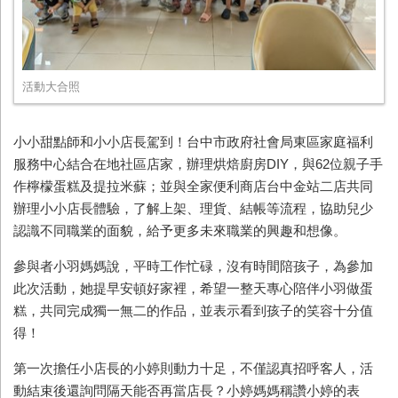
活動大合照
小小甜點師和小小店長駕到！台中市政府社會局東區家庭福利
服務中心結合在地社區店家，辦理烘焙廚房
DIY
，與
62
位親子手
作檸檬蛋糕及提拉米蘇；並與全家便利商店台中金站二店共同
辦理小小店長體驗，了解上架、理貨、結帳等流程，協助兒少
認識不同職業的面貌，給予更多未來職業的興趣和想像。
參與者小羽媽媽說，平時工作忙碌，沒有時間陪孩子，為參加
此次活動，她提早安頓好家裡，希望一整天專心陪伴小羽做蛋
糕，共同完成獨一無二的作品，並表示看到孩子的笑容十分值
得！
第一次擔任小店長的小婷則動力十足，不僅認真招呼客人，活
動結束後還詢問隔天能否再當店長？小婷媽媽稱讚小婷的表