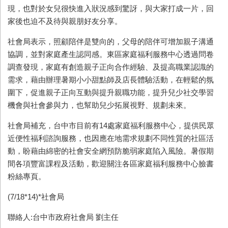
現，也對於女兒很快進入狀況感到驚訝，與大家打成一片，回
家後也迫不及待與親朋好友分享。
社會局表示，照顧陪伴是雙向的，父母的陪伴可增加親子溝通
協調，並對家庭產生認同感。東區家庭福利服務中心透過問卷
調查發現，家庭有創造親子正向合作經驗、及提高職業認識的
需求，藉由辦理暑期小小甜點師及店長體驗活動，在輕鬆的氛
圍下，促進親子正向互動與提升親職功能，提升兒少社交學習
機會與社會參與力，也幫助兒少拓展視野、規劃未來。
社會局補充，台中市目前有
14
處家庭福利服務中心，提供民眾
近便性福利諮詢服務，也因應在地需求規劃不同性質的社區活
動，盼藉由綿密的社會安全網預防脆弱家庭陷入風險。暑假期
間各項豐富課程及活動，歡迎關注各區家庭福利服務中心臉書
粉絲專頁。
(7/18*14)*
社會局
聯絡人:台中市政府社會局 劉主任