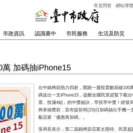
常見問答
網站導
市政資訊
認識臺中
市民服務
生活及防災
 加碼抽iPhone15
台中鍋烤節熱力四射，開跑一週投票數就破
100
碼送出一支
iPhone15
，提醒全國民眾趕緊下載台
票、投滿
4
組」的中獎秘訣，早投早中獎！經發
烤券抽獎前，宣布提前明
(23)
日加碼抽出手機一
勵店家「優惠再加碼」。
張局長表示，第二屆鍋烤節店家太期待、民眾超