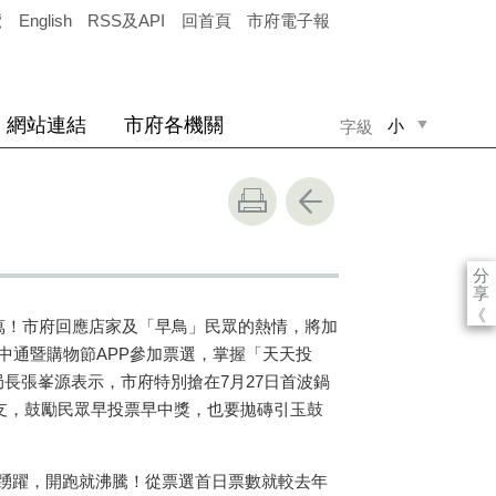
覽
English
RSS及API
回首頁
市府電子報
網站連結
市府各機關
小
字級
中
大
分
享
《
萬！市府回應店家及「早鳥」民眾的熱情，將加
中通暨購物節
APP
參加票選，掌握「天天投
局長張峯源表示，市府特別搶在
7
月
27
日首波鍋
支，鼓勵民眾早投票早中獎，也要拋磚引玉鼓
踴躍，開跑就沸騰！從票選首日票數就較去年