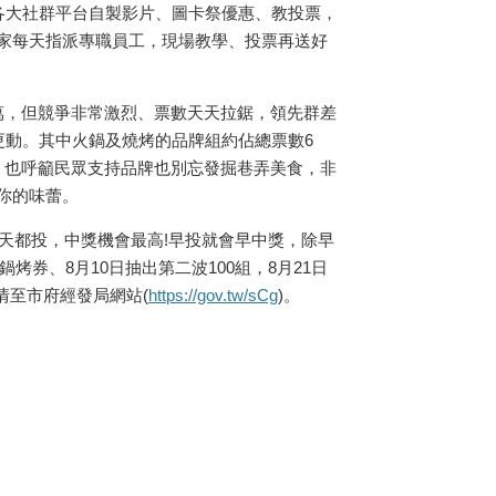
各大社群平台自製影片、圖卡祭優惠、教投票，
家每天指派專職員工，現場教學、投票再送好
萬，但競爭非常激烈、票數天天拉鋸，領先群差
更動。其中火鍋及燒烤的品牌組約佔總票數
6
，也呼籲民眾支持品牌也別忘發掘巷弄美食，非
你的味蕾。
天都投，中獎機會最高
!
早投就會早中獎，除早
鍋烤券、
8
月
10
日抽出第二波
100
組，
8
月
21
日
情至市府經發局網站
(
https://gov.tw/sCg
)
。