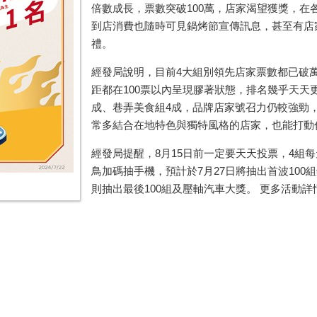
倍數成長，票數突破
100
萬，店家渴望獲獎，在
到店消費也隨時可見鍋烤節宣傳訊息，甚至有店
禮。
經發局說明，目前
4
大組別領先店家票數都已破
距都在
100
票以內呈現膠著狀態，排名幾乎天天
成、巷弄美食組
4
成，品牌店家號召力仍較強勁
常多結合在地特色與獨特風格的店家，也能打動
經發局提醒，
8
月
15
日前一定要天天投票，
4
組每
鳥加碼抽手機，預計於
7
月
27
日將抽出首波
100
組
則抽出最後
100
組及壓軸汽車大獎。 更多活動詳