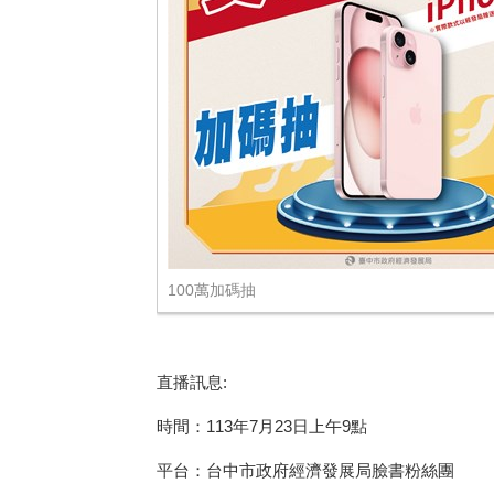
100萬加碼抽
直播訊息
:
時間：
113
年
7
月
23
日上午
9
點
平台：台中市政府經濟發展局臉書粉絲團