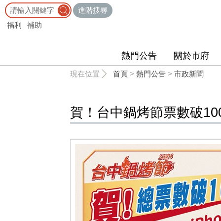
:::
進階搜尋
福利
補助
熱門公告
關於市府
:::
現在位置
首頁
>
熱門公告
>
市政新聞
賀！台中鍋烤節票數破100萬