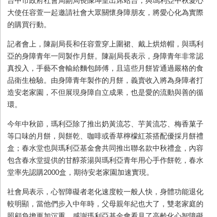
台中市政府社會局副局長陳坤皇出席站台，與瑪利亞中秋愛心
大使任容萱一起邀請社會大眾關懷身障朋友，將愛心化為實際
的購買行動。
記者會上，陳副局長和任容萱穿上圍裙、戴上烘焙帽，與瑪利
亞的身障青年一同製作月餅。陳副局長表示，身障青年非常認
真投入，手藝不會輸給麵包師傅，且這些月餅皆通過嚴格的食
品衛生檢驗。由身障青年製作的月餅，義賣收入將為身障者打
造安老家園，不但展現身障自立成果，也是愛的流動與善的循
環。
今年中秋節，瑪利亞除了推出奶黃流芯、芋黃流芯、梅香菓子
等口味的月餅，與餅乾、咖啡或香草檸檬紅茶搭配優採月餅禮
盒；春水堂也與瑪利亞基金會共同推出聯名款中秋禮盒，內容
包含春水堂提供的甘醇茶湯與瑪利亞青年用心手作餅乾，春水
堂率先認購2000盒，期待安老家園加速實現。
社會局表示，心智障礙者老化速度較一般人快，身體功能退化
較明顯，當他們步入中年時，父母親年紀也大了，雙老家庭的
照顧負擔更加沉重。感謝瑪利亞基金會看見了高齡化心智障礙