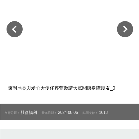
下一張
陳副局長與愛心大使任容萱邀請大眾關懷身障朋友_0
社會福利
2024-08-06
1618
市府分類：
發布日期：
點閱次數：