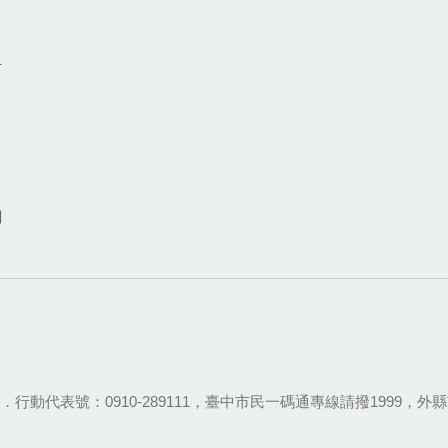
生
網
28-9111．行動代表號：0910-289111，臺中市民一碼通專線請撥1999，外縣市