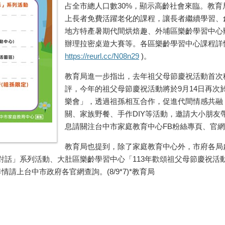
占全市總人口數30%，顯示高齡社會來臨。教育
上長者免費活躍老化的課程，讓長者繼續學習、
地方特產暑期代間烘焙趣、外埔區樂齡學習中心
辦理拉密桌遊大賽等。各區樂齡學習中心課程詳
https://reurl.cc/N08n29
)。
教育局進一步指出，去年祖父母節慶祝活動首次
評，今年的祖父母節慶祝活動將於9月14日再次
樂會」，透過祖孫相互合作，促進代間情感共融
關、家族野餐、手作DIY等活動，邀請大小朋
息請關注台中市家庭教育中心FB粉絲專頁、官網及
教育局也提到，除了家庭教育中心外，市府各局
對話」系列活動、大肚區樂齡學習中心「113年歡頌祖父母節慶祝活
請上台中市政府各官網查詢。(8/9*7)*教育局