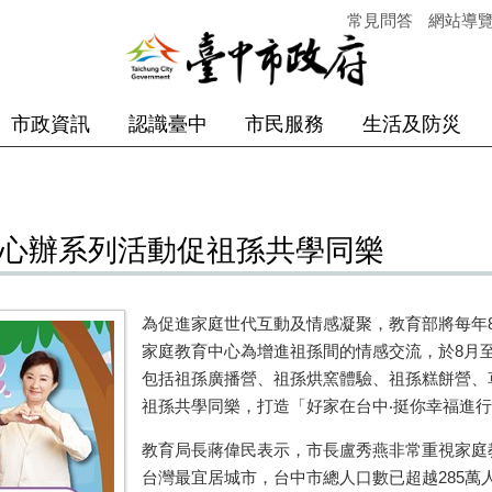
常見問答
網站導
市政資訊
認識臺中
市民服務
生活及防災
中心辦系列活動促祖孫共學同樂
為促進家庭世代互動及情感凝聚，教育部將每年
家庭教育中心為增進祖孫間的情感交流，於8月
包括祖孫廣播營、祖孫烘窯體驗、祖孫糕餅營、
祖孫共學同樂，打造「好家在台中‧挺你幸福進
教育局長蔣偉民表示，市長盧秀燕非常重視家庭
台灣最宜居城市，台中市總人口數已超越285萬