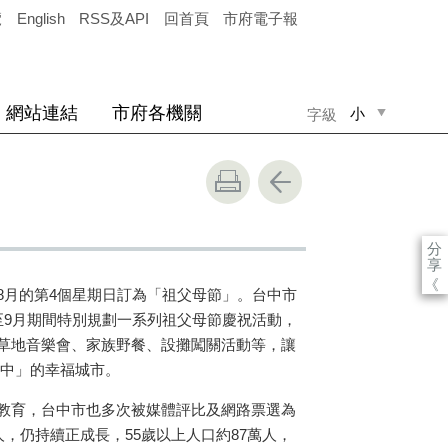
覽
English
RSS及API
回首頁
市府電子報
網站連結
市府各機關
小
字級
中
大
分
享
《
8月的第4個星期日訂為「祖父母節」。台中市
至9月期間特別規劃一系列祖父母節慶祝活動，
草地音樂會、家族野餐、設攤闖關活動等，讓
行中」的幸福城市。
教育，台中市也多次被媒體評比及網路票選為
人，仍持續正成長，55歲以上人口約87萬人，