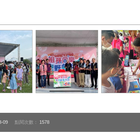
母節慶祝活動泡
112年祖孫同樂野餐派對開
112年祖父母節
幕式
8-09
點閱次數：
1578