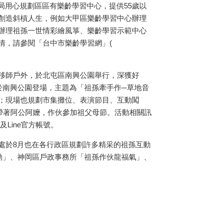
局用心規劃區區有樂齡學習中心，提供55歲以
創造斜槓人生，例如大甲區樂齡學習中心辦理
辦理祖孫一世情彩繪風箏、樂齡學習示範中心
情，請參閱「台中市樂齡學習網」(
移師戶外，於北屯區南興公園舉行，深獲好
於南興公園登場，主題為「祖孫牽手作─草地音
；現場也規劃市集攤位、表演節目、互動闖
友帶著阿公阿嬤，作伙參加祖父母節。活動相關訊
Line官方帳號。
處於8月也在各行政區規劃許多精采的祖孫互動
動」、神岡區戶政事務所「祖孫作伙龍福氣」、