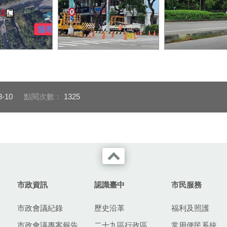
汽機車駕駛行經
消防局提醒放慢車速 讓出緊
台灣大道增設LE
段協和消防隊前
急通道
駕駛請減速慢行 
安全
8-10
點閱次數：
1325
市政資訊
認識臺中
市民服務
市政會議紀錄
歷史沿革
福利及照護
市政會議專案報告
二十九區行政區
常用便民系統