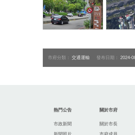
當消防分隊的救災救護車輛
消防局表示
需緊急出動時請減速慢行
台灣大道四
請配合減速
市府分類：
交通運輸
發布日期：
2024-0
:::
熱門公告
關於市府
市政新聞
關於市長
新聞照片
市府成員