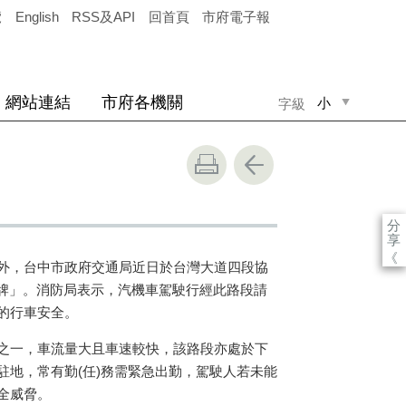
覽
English
RSS及API
回首頁
市府電子報
網站連結
市府各機關
小
字級
中
大
分
享
《
外，台中市政府交通局近日於台灣大道四段協
示牌」。消防局表示，汽機車駕駛行經此路段請
的行車安全。
之一，車流量大且車速較快，該路段亦處於下
駐地，常有勤(任)務需緊急出勤，駕駛人若未能
全威脅。