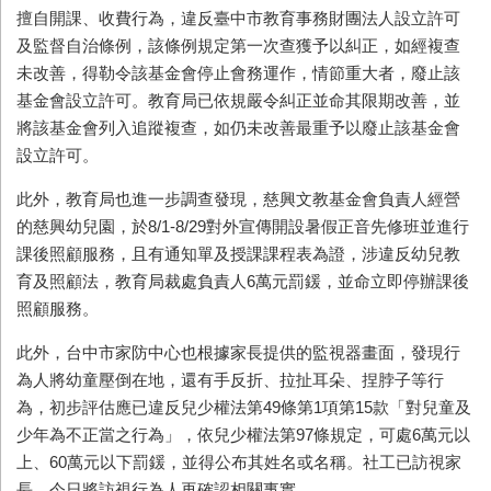
擅自開課、收費行為，違反臺中市教育事務財團法人設立許可
及監督自治條例，該條例規定第一次查獲予以糾正，如經複查
未改善，得勒令該基金會停止會務運作，情節重大者，廢止該
基金會設立許可。教育局已依規嚴令糾正並命其限期改善，並
將該基金會列入追蹤複查，如仍未改善最重予以廢止該基金會
設立許可。
此外，教育局也進一步調查發現，慈興文教基金會負責人經營
的慈興幼兒園，於8/1-8/29對外宣傳開設暑假正音先修班並進行
課後照顧服務，且有通知單及授課課程表為證，涉違反幼兒教
育及照顧法，教育局裁處負責人6萬元罰鍰，並命立即停辦課後
照顧服務。
此外，台中市家防中心也根據家長提供的監視器畫面，發現行
為人將幼童壓倒在地，還有手反折、拉扯耳朵、捏脖子等行
為，初步評估應已違反兒少權法第49條第1項第15款「對兒童及
少年為不正當之行為」，依兒少權法第97條規定，可處6萬元以
上、60萬元以下罰鍰，並得公布其姓名或名稱。社工已訪視家
長，今日將訪視行為人再確認相關事實。