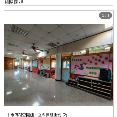
相關圖檔
1
/ 1
中市府稽查開鍘：立即停辦重罰 (2)