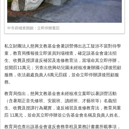
中市府稽查開鍘：立即停辦重罰
私立財團法人慈興文教基金會暑訓營傳出志工疑涉不當對待學
童，教育局獲報後立即派員到場稽查，確定該基金會違法招
生、收費及授課違反補習及進修教育法，當場命其立即停辦，
並開罰11萬元；另查出慈興幼兒園未經核准兼辦國小課後照顧
服務，依法裁處負責人6萬元罰鍰，並命立即停辦課後照顧服
務。
教育局指出，慈興文教基金會未經核准立案即以暑訓營活動
（含暑期正音先修班、安親班、讀經班、才藝班等）名義招
生、收費及授課行為屬實，違反補習及進修教育法，教育局重
罰 11萬元，並命其立即停辦並公告基金會名稱及負責人姓名。
教育局也查出該基金會違反會務章程及業務計畫書所載事項，