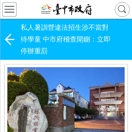
私人暑訓營違法招生涉不當對
待學童 中市府稽查開鍘：立即
停辦重罰