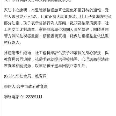
家防中心說明，本週陸續接獲該單位疑似不當對待的通報，受
害人數可能不只1名，目前正擴大調查釐清。社工已儘速訪視完
部分幼童，孩子表示曾被行為人壓頭、戳頭及按壓肩膀等，社
工將交叉比對幼童、家長與該單位相關人員的陳述；同時會同
警方調閱監視器畫面，積極查明真相，確保幼童權益並依法嚴
懲行為人。
除釐清事件經過，社工也持續評估孩子和家長的身心狀況，與
教育局共同追蹤，視需求連結提供學校輔導、心理諮商與法律
諮詢等相關資源，以幫助孩子盡早回復正常生活。
(8/23*15)社會局、教育局
聯絡人:台中市政府教育局
聯絡電話:04-22289111