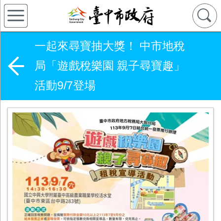
一起來尋寶抽大獎！ 中市地稅
局「遊戲稅樂園 親子尋寶趣」
活動9/7登場