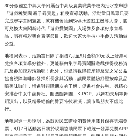
30分假國立中興大學附屬台中高級農業職業學校內活水堂舉辦
「遊戲稅樂園 親子尋寶趣」租稅宣導活動。活動當日民眾只要
完成尋字闖關遊戲，就有機會抽到Switch遊戲主機等大獎，還
可兌換大魯閣新時代「遊戲愛樂園」入場券及多項好康宣導
品，另有精彩舞台表演節目，歡迎大家大手拉小手參與活動做
公益。
地稅局表示，活動當日除了捐贈7月至9月金額10元以上發票可
兌換各項宣導好禮外，更能藉由集字尋寶闖關遊戲獲得稅務資
訊及參加摸彩活動喔！此外，也邀請視障按摩師及愛之光公益
協會視障咖啡師發揮所長參與活動，讓民眾體驗紓壓按摩及品
嚐美味咖啡，增進對視障朋友的了解，促進社會共融。另精心
安排台中女中熱舞社、圓圈圈舞團、K-POP、武舞功夫扇等舞
蹈演出，以及精采絕倫的雜耍特技表演，讓市民朋友不虛此
行。
地稅局進一步說明，為鼓勵民眾購物消費使用載具儲存雲端發
票，9月7日活動當日將於現場協助民眾下載統一發票兌獎APP