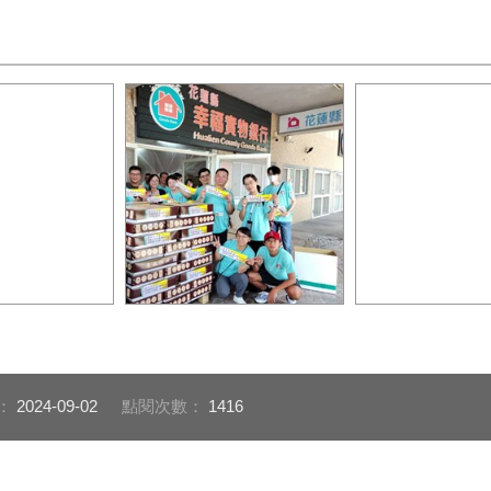
蓮」音樂會邀請
慈意愛心會公益慈善音樂會
600份禮品贈予
體及學生家庭參
攜手中市府「送愛到花蓮」
社福機構及弱勢
1
陪伴花蓮鄉親走
過難關2
：
2024-09-02
點閱次數：
1416