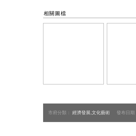
相關圖檔
慈意愛心會公益慈善音樂會
「送愛到花
攜手中市府「送愛到花蓮」
當地弱勢團
3
與
市府分類：
經濟發展,文化藝術
發布日期