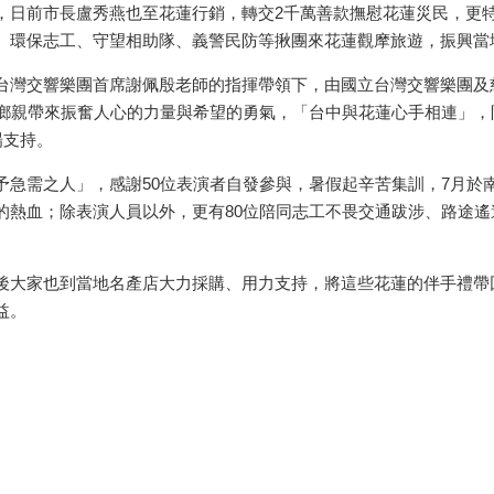
，日前市長盧秀燕也至花蓮行銷，轉交2千萬善款撫慰花蓮災民，更
、環保志工、守望相助隊、義警民防等揪團來花蓮觀摩旅遊，振興當
台灣交響樂團首席謝佩殷老師的指揮帶領下，由國立台灣交響樂團及
蓮鄉親帶來振奮人心的力量與希望的勇氣，「台中與花蓮心手相連」
場支持。
予急需之人」，感謝50位表演者自發參與，暑假起辛苦集訓，7月於
的熱血；除表演人員以外，更有80位陪同志工不畏交通跋涉、路途
後大家也到當地名產店大力採購、用力支持，將這些花蓮的伴手禮帶
益。