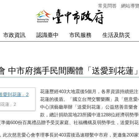
常見問答
網站導
市政資訊
認識臺中
市民服務
生活及防災
會 中市府攜手民間團體「送愛到花蓮
花蓮歷經403大地震後5個月，各界資源持續挹
花蓮的後盾。「國立台灣交響樂團」及「慈意愛心
花蓮」2
中心演藝廳舉辦「送愛到花蓮」公益慈善音樂會
款，總計捐助當地23所國中達1288位經濟弱勢
更準備600份百萬禮品贈予受災家庭、社福機構及弱勢學生，送愛到
此次慈意愛心會李理事長於403震後迅速聯繫中市府，更邀集200