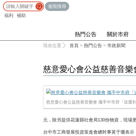
:::
進階搜尋
福利
補助
熱門公告
關於市府
:::
現在位置
首頁
>
熱門公告
>
市政新聞
慈意愛心會公益慈善音樂
慈意愛心會公益慈善音樂會 攜手中市府「送愛到
元，除另提供花蓮縣社會局130份物資，現場
台中市工商發展投資策進會總幹事黃于珊表示，