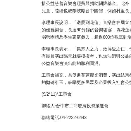
措公益慈善音樂會經費與捐助關懷基金。此外
兒童，陸續也鼓勵鼓勵台中團體，例如村里長
李理事長說明，「送愛到花蓮」音樂會在國立
的優雅樂音，長達90分鐘的音樂饗宴，為花
弱勢團體及學生家庭參與，超過800位觀眾到
李理事長表示，「集眾人之力，致博愛之仁，
有團員演出隔天就要模擬考，也無法消弭公益
公益音樂會演出能夠順利圓滿。
工策會補充，為促進花蓮觀光消費，演出結束
夠拋磚引玉，鼓勵更多民眾及企業投入社會公
(9/2*11)*工策會
聯絡人:台中市工商發展投資策進會
聯絡電話:04-2222-6443