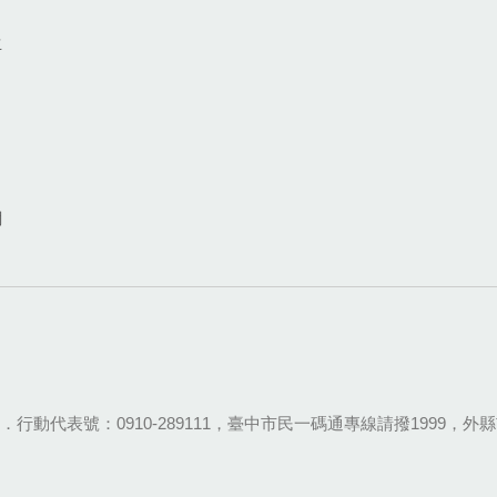
生
網
28-9111．行動代表號：0910-289111，臺中市民一碼通專線請撥1999，外縣市