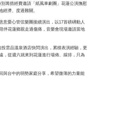
特別籌措經費邀請「紙風車劇團」花蓮公演撫慰
地經濟、度過難關。
慈意愛心管弦樂團接續演出，以17首磅礡動人
，陪伴花蓮鄉親走過傷痛，音樂會現場邀請當地
南投雲品溫泉酒店快閃演出，累積表演經驗，更
遙遠，從週六就來到花蓮進行場佈、綵排，只為
回與台中的弱勢家庭分享，希望微薄的力量能