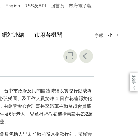
覽
English
RSS及API
回首頁
市府電子報
網站連結
市府各機關
小
字級
中
大
」
分
享
《
注，台中市政府及民間團體持續以實際行動成為
弦樂團」及工作人員於昨(1)日在花蓮縣文化
，由慈意愛心會理事長李添華主動發起會員募
學生及6所老人、兒童社福教養機構善款共232萬
花蓮。
家會員包括大里太平廠商投入捐款行列，積極籌