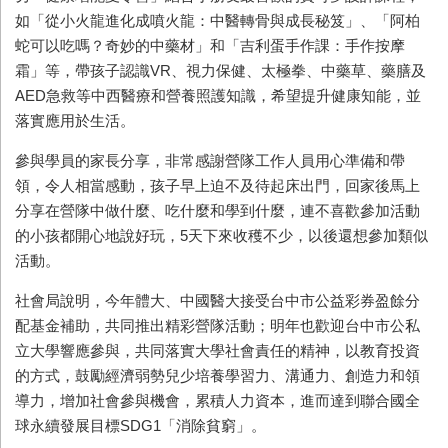
如「從小火龍進化成噴火龍：中醫轉骨與成長秘笈」、「阿柏
蛇可以吃嗎？奇妙的中藥材」和「吉利蛋手作課：手作按摩
霜」等，帶孩子認識VR、視力保健、太極拳、中藥草、藥膳及
AED急救等中西醫療和營養照護知識，希望提升健康知能，並
落實應用於生活。
參與學員的家長分享，非常感謝營隊工作人員用心準備和帶
領，令人相當感動，孩子早上迫不及待起床出門，回家後馬上
分享在營隊中做什麼、吃什麼和學到什麼，連不喜歡參加活動
的小孩都開心地說好玩，5天下來收穫不少，以後還想參加類似
活動。
社會局說明，今年體大、中國醫大接受台中市公益彩券盈餘分
配基金補助，共同推出精彩營隊活動；明年也歡迎台中市公私
立大學響應參與，共同落實大學社會責任的精神，以教育投資
的方式，鼓勵經濟弱勢兒少培養學習力、溝通力、創造力和領
導力，增加社會參與機會，累積人力資本，進而達到聯合國全
球永續發展目標SDG1「消除貧窮」。