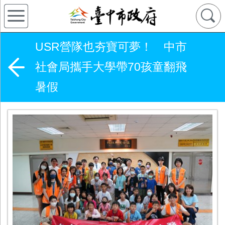
USR營隊也夯寶可夢！ 中市
社會局攜手大學帶70孩童翻飛
暑假