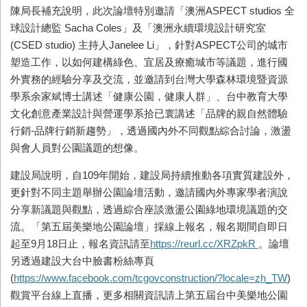
陳局長補充說明，此次論壇特別邀請「澳洲ASPECT studios 全
球設計總監 Sacha Coles」及「澳洲永續環境設計研究室
(CSED studio) 主持人Janelee Li」，針對ASPECT公司的城市
塑造工作，以如何建構綠色、宜居及療癒城市等議題，進行國
外實務的經驗分享及交流，並邀請到台灣大學森林環境暨資源
學系余家斌博士講述「健康公園，健康人群」、台中教育大學
文化創意產業設計與營運學系拾已寰講述「品牌的親自然體驗
行銷-品牌行銷新趨勢」，透過國內外不同觀點綜合討論，激盪
與會人員對公園議題的想像。
建設局說明，自109年開始，建設局持續推動各項實質建設外，
更針對不同主題舉辦公園論壇活動，邀請國內外專家學者演說
分享新議題與觀點，透過綜合座談激盪公園綠地環境議題的交
流。「第五屆美樂地公園論壇」採線上報名，報名期間自即日
起至9月18日止，報名資訊請至
https://reurl.cc/XRZpkR
。論壇
另透過建設大台中臉書粉絲專頁
(
https://www.facebook.com/tcgovconstruction/?locale=zh_TW
)
觀賞平台線上直播，更多相關資訊請上第五屆台中美樂地公園