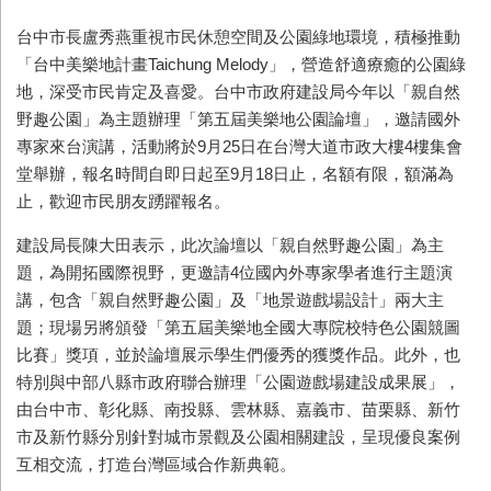
台中市長盧秀燕重視市民休憩空間及公園綠地環境，積極推動
「台中美樂地計畫Taichung Melody」，營造舒適療癒的公園綠
地，深受市民肯定及喜愛。台中市政府建設局今年以「親自然
野趣公園」為主題辦理「第五屆美樂地公園論壇」，邀請國外
專家來台演講，活動將於9月25日在台灣大道市政大樓4樓集會
堂舉辦，報名時間自即日起至9月18日止，名額有限，額滿為
止，歡迎市民朋友踴躍報名。
建設局長陳大田表示，此次論壇以「親自然野趣公園」為主
題，為開拓國際視野，更邀請4位國內外專家學者進行主題演
講，包含「親自然野趣公園」及「地景遊戲場設計」兩大主
題；現場另將頒發「第五屆美樂地全國大專院校特色公園競圖
比賽」獎項，並於論壇展示學生們優秀的獲獎作品。此外，也
特別與中部八縣市政府聯合辦理「公園遊戲場建設成果展」，
由台中市、彰化縣、南投縣、雲林縣、嘉義市、苗栗縣、新竹
市及新竹縣分別針對城市景觀及公園相關建設，呈現優良案例
互相交流，打造台灣區域合作新典範。