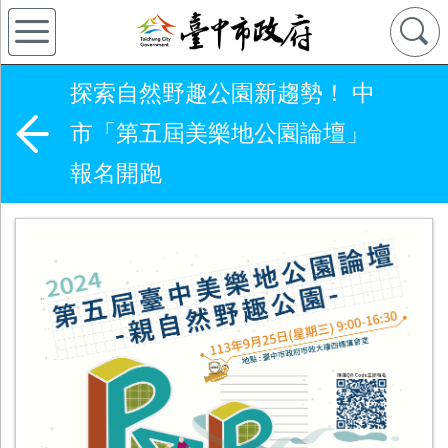
探索自然野趣公園新趨勢！ 中
市「第五屆美樂地公園論壇」
報名開跑