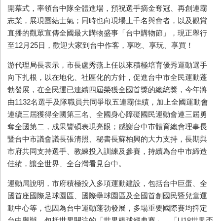
開幕式，率領台中隊全體進場，預祝選手摘金奪冠、再創連霸
志業，展現團結士氣；同時也向現場上千名與會者，以及觀賞
直播的觀眾宣傳全國最大購物盛事「台中購物節」，現正舉行
至
12
月
25
日，歡迎大家到台中作客，享吃、享玩、享買！
游代理局長表示，市長盧秀燕上任以來積極培育優秀運動選手
向下扎根，以在地化、社區化的方針，促進台中市全民運動蓬
勃發展，在全民運已連續四屆榮獲全國首獎的總統獎，今年將
由
1132
名選手及隊職員共同爭取五連霸佳績，加上全國運動會
連續三屆獲得全國第三名、全國身心障礙國民運動會連三屆勇
奪全國第二，成果豐碩表現亮眼；感謝台中市體育總會理事長
暨台中市議會議長張清照、秘書長蘇柏興的大力支持，長期與
市府共同支持選手、教練投入訓練及參賽，持續為台中市締造
佳績，讓全世界、全台灣看見台中。
運動局說明，市府積極投入多項運動建設，包括台中巨蛋、全
國首座國際足球園區、國際壘球園區及全國首創國民暨兒童運
動中心等，也因為台中運動蓬勃發展，多場重要國際賽均擇定
台中舉辦，包括世界關注的「世界棒球經典賽」、「
U18
世界盃