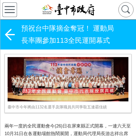
預祝台中隊摘金奪冠！ 運動局
長率團參加113全民運開幕式
臺中市今年將由1132名選手及隊職員共同爭取五連霸佳績
兩年一度的全民運動會今
(26)
日在屏東縣正式開幕，一連六天至
10
月
31
日在各運動場館熱鬧展開，運動局代理局長游志祥出席