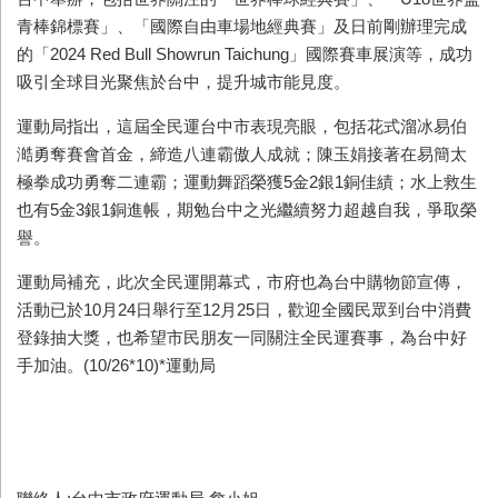
青棒錦標賽」、「國際自由車場地經典賽」及日前剛辦理完成
的「
2024 Red Bull Showrun Taichung
」國際賽車展演等，成功
吸引全球目光聚焦於台中，提升城市能見度。
運動局指出，這屆全民運台中市表現亮眼，包括花式溜冰易伯
澔勇奪賽會首金，締造八連霸傲人成就；陳玉娟接著在易簡太
極拳成功勇奪二連霸；運動舞蹈榮獲
5
金
2
銀
1
銅佳績；水上救生
也有
5
金
3
銀
1
銅進帳，期勉台中之光繼續努力超越自我，爭取榮
譽。
運動局補充，此次全民運開幕式，市府也為台中購物節宣傳，
活動已於
10
月
24
日舉行至
12
月
25
日，歡迎全國民眾到台中消費
登錄抽大獎，也希望市民朋友一同關注全民運賽事，為台中好
手加油。(10/26*10)*
運動局