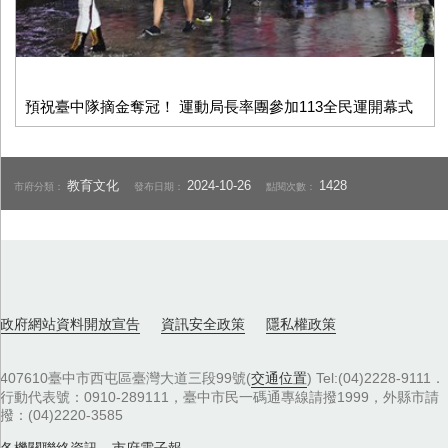
預祝臺中隊摘金奪冠！ 運動局長率團參加113全民運開幕式
教育文化
2024-10-26
1428
市府分類：
發布日期：
點閱次數：
政府網站資料開放宣告
資訊安全政策
隱私權政策
407610臺中市西屯區臺灣大道三段99號(
交通位置
) Tel:(04)2228-9111．
行動代表號：0910-289111，臺中市民一碼通專線請撥1999，外縣市請
撥：(04)2220-3585
各機關聯絡資訊
，
市府電子報