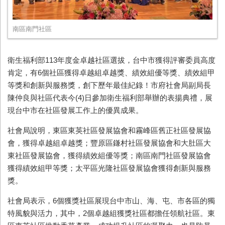
南區南門社區
衛生福利部
113
年度金卓越社區選拔，台中市獲得評審委員高度
肯定，有
6
個社區獲得卓越組卓越獎、績效組優等獎、績效組甲
等獎和創新與服務獎，創下歷年最佳紀錄！市府社會局副局長
陳仲良與社區代表今
(4)
日參加衛生福利部舉辦的表揚典禮，展
現台中市在社區發展工作上的優異成果。
社會局說明，東區東英社區發展協會和霧峰區舊正社區發展協
會，獲得卓越組卓越獎；豐原區鎌村社區發展協會和大肚區大
東社區發展協會，獲得績效組優等獎；南區南門社區發展協會
獲得績效組甲等獎；太平區光隆社區發展協會獲得創新與服務
獎。
社會局表示，
6
個獲獎社區展現台中市山、海、屯、市各區的獨
特風貌與活力，其中，
2
個卓越組獲獎社區都擔任領航社區。東