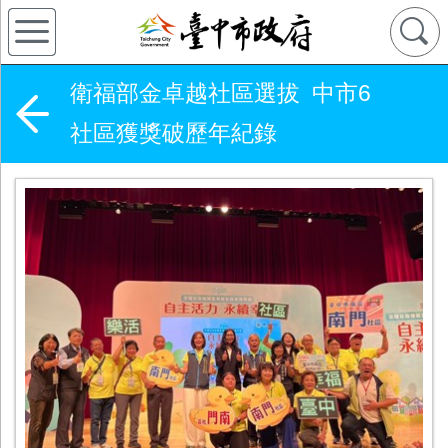
衛福部金卓越社區選拔 中市6
社區獲獎破歷年紀錄