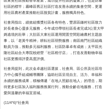
區東英社區推動香草產業，成功提升社區的凝聚力，也是防暴
社區的標竿；霧峰區舊正社區打造友善永續的集會空間，更運
用社區農村產業推動社區脫貧計畫，服務獨具特色。
社會局指出，績效組獲獎社區各有特色，豐原區鎌村社區致力
於長者身心靈多元服務，今年成功帶領社區長者完成
3
公里大甲
媽遶境的壯舉；大肚區大東社區運用閒置空間彩繪農村主題故
事，以「老黃牛精神」耕耘社區弱勢服務；南區南門社區組織
動員力強，推動多元福利服務，社區防暴卓有成效；太平區光
隆社區結合大專院校經營「社區柑仔店」，打造友善動物幸福
社區更獲得評委高度評價。
社會局提到，此次金卓越社區選拔，社會局、區公所及社區培
力中心攜手組成輔導團隊，協助社區呈現自主、活力、幸福和
永續的服務成果，積極傳遞「在地人照顧在地人」的理念，期
待更多社區加入福利服務推展行列，推動全齡在地服務，打造
愛與溫馨的幸福宜居城。
(11/4*6)*
社會局