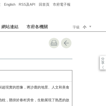
覽
English
RSS及API
回首頁
市府電子報
網站連結
市府各機關
小
字級
中
大
分
享
《
與超現實的想像，將沙鹿的地景、人文和美食
抱枕，懸掛於眷村房舍，生動展現了熟悉的故