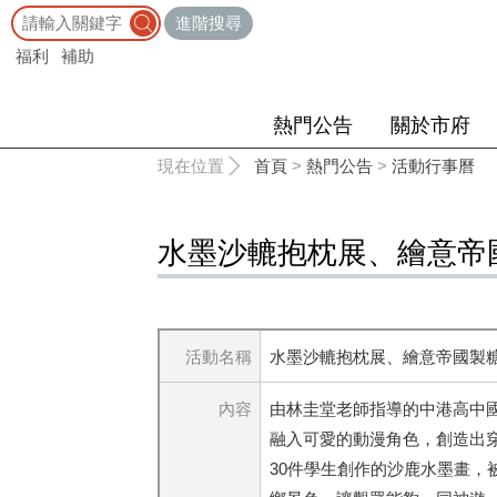
:::
進階搜尋
福利
補助
熱門公告
關於市府
:::
現在位置
首頁
>
熱門公告
>
活動行事曆
水墨沙轆抱枕展、繪意帝
活動名稱
水墨沙轆抱枕展、繪意帝國製
內容
由林圭堂老師指導的中港高中
融入可愛的動漫角色，創造出
30件學生創作的沙鹿水墨畫