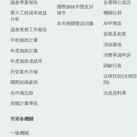
議會專案報告
合署辦公資訊
國際姊妹市暨友好
重大工程成本效益
城市
機關社群
分析
本市相關雙語詞彙
APP專區
議會業務工作報告
就業及創業
中程施政計畫
消保園地
年度施政計畫
消費爭議申訴
年度施政成績單
調解行政
列管案件月報
法律扶助(法律諮
國際組織參與
詢)
合作備忘錄
法規資料庫
前瞻計畫專區
市府各機關
一級機關