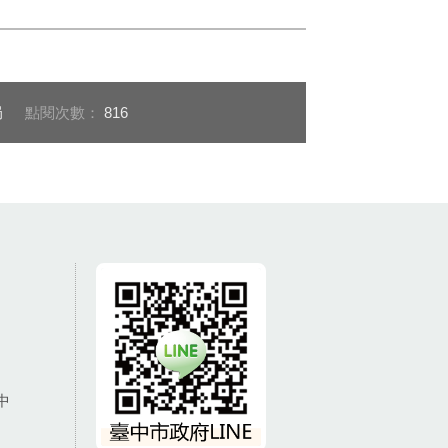
局
點閱次數：
816
中