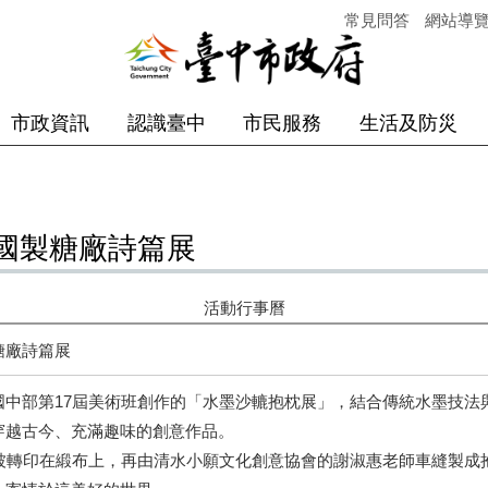
常見問答
網站導
市政資訊
認識臺中
市民服務
生活及防災
國製糖廠詩篇展
活動行事曆
糖廠詩篇展
國中部第17屆美術班創作的「水墨沙轆抱枕展」，結合傳統水墨技法
穿越古今、充滿趣味的創意作品。
，被轉印在緞布上，再由清水小願文化創意協會的謝淑惠老師車縫製成