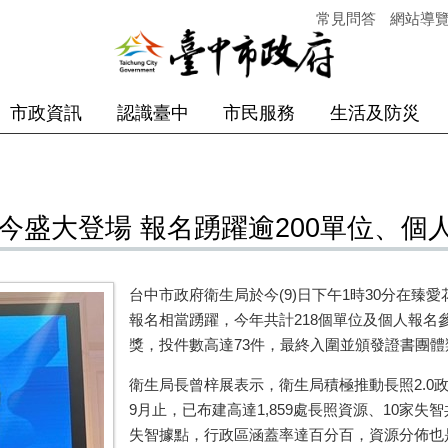
常見問答
網站導
市政資訊
認識臺中
市民服務
生活及防災
獎今盛大登場 報名踴躍逾200單位、個
台中市政府衛生局於今(9)日下午1時30分在臻
報名相當踴躍，今年共計218個單位及個人報名
獎，投件數高達73件，最終入圍並頒發證書團體類
衛生局長曾梓展表示，衛生局積極推動長照2.0
9月止，已布建高達1,859處長照資源、10家
失智據點，行政區涵蓋率達百分百，資源分佈也