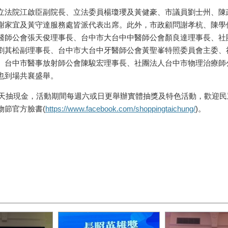
立法院江啟臣副院長、立法委員楊瓊瓔及黃健豪、市議員劉士州、陳
謝家宜及黃守達服務處皆派代表出席。此外，市政顧問謝孝杭、陳學
醫師公會張天俊理事長、台中市大台中中醫師公會顏良達理事長、社
劉其松副理事長、台中市大台中牙醫師公會黃聖峯特照委員會主委、
、台中市醫事放射師公會陳駿宏理事長、社團法人台中市物理治療師
也到場共襄盛舉。
天天抽現金，活動期間每週六或日更舉辦實體抽獎及特色活動，歡迎民
物節官方臉書(
https://www.facebook.com/shoppingtaichung/
)。