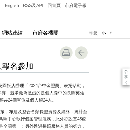
覽
English
RSS及API
回首頁
市府電子報
網站連結
市府各機關
小
字級
中
大
人報名參加
分
享
《
愛花園飯店辦理「2024台中金照獎」表揚活動，
參賽，競爭最為激烈的是個人獎中的長照英雄
共24個單位及個人類24人。
政策，布建及整合各類長照資源及網絡，統計至
失智共照中心執行個案管理服務，此外亦設置45處
是全國第一；另外透過長照服務人員的努力，