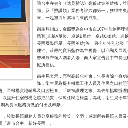
讓台中在去年《遠見雜誌》高齡政策英雄榜，並
類」及「照護類」業務考評六都第一，獲得中央
來、一起努力所累積而來的成果。
衛生局指出，金照獎為台中市自107年首創辦
體類(卓越A單位、卓越B單位、卓越C據點、卓
長照國際巨星、長照英雄)等，另今年特別頒發
理性、莊嚴的寶石藍作為主視覺，以凸顯及展現
曾梓展帶領入圍者入場，向大家宣告台中市長照
庭所提供。
衛生局表示，面對高齡化社會，年長者除全身功
降，衛生局為提升機構工作人員及住民之口腔照
會」至機構實地輔導及口腔檢查、「康禎護理之家」為去年協助辦理
」以提升住宿機構之感控品質，保障住民之權益，為此，衛生局今年
長期為長照服務所做的付出及奉獻。
」，聆聽長照服務人員分享服務的歡笑、辛勞；感謝所有長照人員及
現「富市台中、新好長照」。