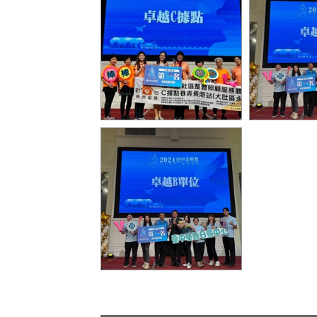
卓越C據點 第一名有安心長
卓越B單位 
照服務有限公司臺中市私立
總醫院社區
有安心居家長照機構-大肚
顧服務機構_
區永和里C_
卓越B單位 第一名 臺中榮民
總醫院社區式服務類長期照
顧服務機構