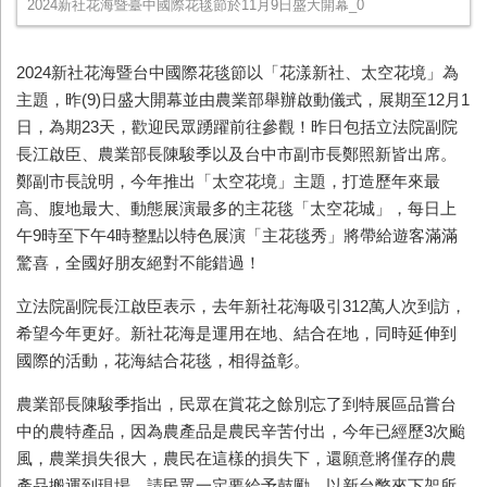
2024新社花海暨臺中國際花毯節於11月9日盛大開幕_0
2024新社花海暨台中國際花毯節以「花漾新社、太空花境」為
主題，昨(9)日盛大開幕並由農業部舉辦啟動儀式，展期至12月1
日，為期23天，歡迎民眾踴躍前往參觀！昨日包括立法院副院
長江啟臣、農業部長陳駿季以及台中市副市長鄭照新皆出席。
鄭副市長說明，今年推出「太空花境」主題，打造歷年來最
高、腹地最大、動態展演最多的主花毯「太空花城」，每日上
午9時至下午4時整點以特色展演「主花毯秀」將帶給遊客滿滿
驚喜，全國好朋友絕對不能錯過！
立法院副院長江啟臣表示，去年新社花海吸引312萬人次到訪，
希望今年更好。新社花海是運用在地、結合在地，同時延伸到
國際的活動，花海結合花毯，相得益彰。
農業部長陳駿季指出，民眾在賞花之餘別忘了到特展區品嘗台
中的農特產品，因為農產品是農民辛苦付出，今年已經歷3次颱
風，農業損失很大，農民在這樣的損失下，還願意將僅存的農
產品搬運到現場，請民眾一定要給予鼓勵，以新台幣來下架所