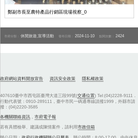
鄭副市長至農特產品行銷區現場視察_0
休閒旅遊,宣導活動
2024-11-10
2424
市府分類：
發布日期：
點閱次數：
政府網站資料開放宣告
資訊安全政策
隱私權政策
407610臺中市西屯區臺灣大道三段99號(
交通位置
) Tel:(04)2228-9111．
行動代表號：0910-289111，臺中市民一碼通專線請撥1999，外縣市請
撥：(04)2220-3585
各機關聯絡資訊
，
市府電子報
若有具體檢舉、建議或陳情案件，請利用
市政信箱
辦公日期：
政府行政機關辦公日曆表
，辦公時間：8:00-17:00，中午休息