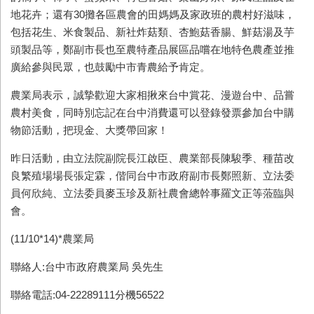
地花卉；還有30攤各區農會的田媽媽及家政班的農村好滋味，
包括花生、米食製品、新社炸菇類、杏鮑菇香腸、鮮菇湯及芋
頭製品等，鄭副市長也至農特產品展區品嚐在地特色農產並推
廣給參與民眾，也鼓勵中市青農給予肯定。
農業局表示，誠摯歡迎大家相揪來台中賞花、漫遊台中、品嘗
農村美食，同時別忘記在台中消費還可以登錄發票參加台中購
物節活動，把現金、大獎帶回家！
昨日活動，由立法院副院長江啟臣、農業部長陳駿季、種苗改
良繁殖場場長張定霖，偕同台中市政府副市長鄭照新、立法委
員何欣純、立法委員麥玉珍及新社農會總幹事羅文正等蒞臨與
會。
(11/10*14)*農業局
聯絡人:台中市政府農業局 吳先生
聯絡電話:04-22289111分機56522