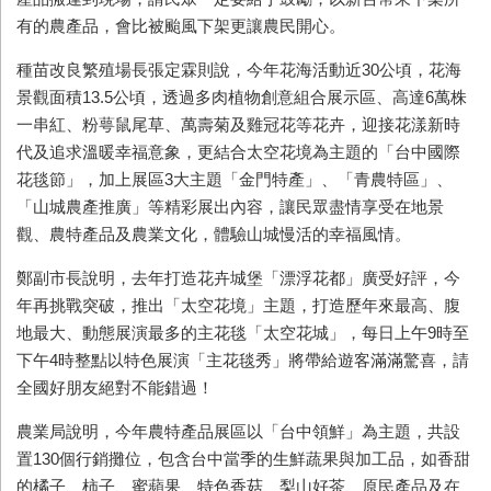
有的農產品，會比被颱風下架更讓農民開心。
種苗改良繁殖場長張定霖則說，今年花海活動近30公頃，花海
景觀面積13.5公頃，透過多肉植物創意組合展示區、高達6萬株
一串紅、粉萼鼠尾草、萬壽菊及雞冠花等花卉，迎接花漾新時
代及追求溫暖幸福意象，更結合太空花境為主題的「台中國際
花毯節」，加上展區3大主題「金門特產」、「青農特區」、
「山城農產推廣」等精彩展出內容，讓民眾盡情享受在地景
觀、農特產品及農業文化，體驗山城慢活的幸福風情。
鄭副市長說明，去年打造花卉城堡「漂浮花都」廣受好評，今
年再挑戰突破，推出「太空花境」主題，打造歷年來最高、腹
地最大、動態展演最多的主花毯「太空花城」，每日上午9時至
下午4時整點以特色展演「主花毯秀」將帶給遊客滿滿驚喜，請
全國好朋友絕對不能錯過！
農業局說明，今年農特產品展區以「台中領鮮」為主題，共設
置130個行銷攤位，包含台中當季的生鮮蔬果與加工品，如香甜
的橘子、柿子、蜜蘋果、特色香菇、梨山好茶、原民產品及在