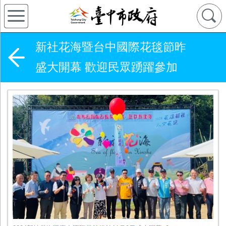
新社花海暨台中國際花毯節昨
盛大開幕 歡迎民眾踴躍參加