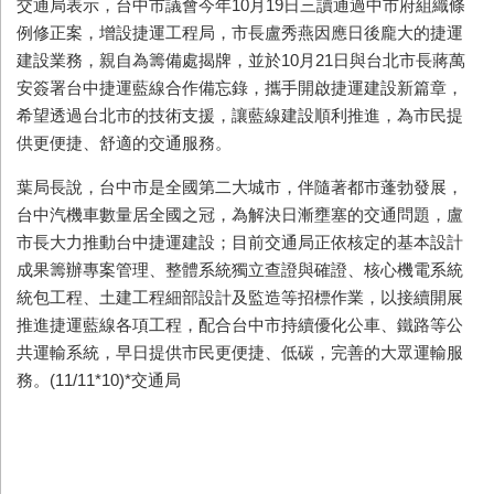
交通局表示，台中市議會今年
10
月
19
日三讀通過中市府組織條
例修正案，增設捷運工程局，市長盧秀燕因應日後龐大的捷運
建設業務，親自為籌備處揭牌，並於
10
月
21
日與台北市長蔣萬
安簽署台中捷運藍線合作備忘錄，攜手開啟捷運建設新篇章，
希望透過台北市的技術支援，讓藍線建設順利推進，為市民提
供更便捷、舒適的交通服務。
葉局長說，台中市是全國第二大城市，伴隨著都市蓬勃發展，
台中汽機車數量居全國之冠，為解決日漸壅塞的交通問題，盧
市長大力推動台中捷運建設；目前交通局正依核定的基本設計
成果籌辦專案管理、整體系統獨立查證與確證、核心機電系統
統包工程、土建工程細部設計及監造等招標作業，以接續開展
推進捷運藍線各項工程，配合台中市持續優化公車、鐵路等公
共運輸系統，早日提供市民更便捷、低碳，完善的大眾運輸服
務。(11/11*10)*
交通局