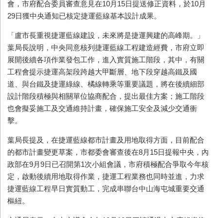
會，市府配合委員審查意見在
10
月
15
日提送修正資料，於
10
月
29
日獲中央通知已核定捷運藍線基本設計成果。
「盧市長重視捷運藍線建設，未來將是捷運興建的高峰期。」
葉局長說明，中央同意核列捷運藍線工程建造經費，市府立即
展開後續各項作業發包工作，進入實質施工階段，其中，有關
工程會提示捷運高架段跨越大甲斷層、地下段穿越高鐵及國
道、與台鐵及捷運綠線、橘線轉乘等重要議題，將在後續細部
設計階段積極與相關單位協商配合，提出最佳方案；施工階段
也會擬妥施工及交通維持計畫，確保施工安全及減少交通衝
擊。
葉局長提及，在捷運藍線都市計畫及用地取得方面，目前配合
的都市計畫變更草案，市都委會審查後在
8
月
15
日提報中央，內
政部在
9
月
9
日已召開第
1
次小組會議，市府積極配合爭取今年核
定，啟動後續用地取得作業，捷運工程業務也同時並進，力求
捷運藍線工程早日實質動工，完成串聯台中山海屯城重要交通
樞紐。