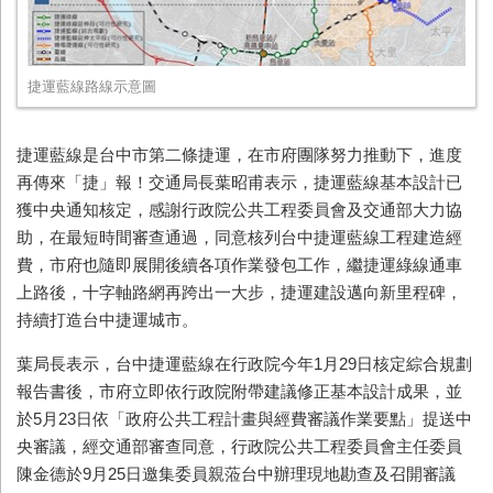
捷運藍線路線示意圖
捷運藍線是台中市第二條捷運，在市府團隊努力推動下，進度
再傳來「捷」報！交通局長葉昭甫表示，捷運藍線基本設計已
獲中央通知核定，感謝行政院公共工程委員會及交通部大力協
助，在最短時間審查通過，同意核列台中捷運藍線工程建造經
費，市府也隨即展開後續各項作業發包工作，繼捷運綠線通車
上路後，十字軸路網再跨出一大步，捷運建設邁向新里程碑，
持續打造台中捷運城市。
葉局長表示，台中捷運藍線在行政院今年
1
月
29
日核定綜合規劃
報告書後，市府立即依行政院附帶建議修正基本設計成果，並
於
5
月
23
日依「政府公共工程計畫與經費審議作業要點」提送中
央審議，經交通部審查同意，行政院公共工程委員會主任委員
陳金德於
9
月
25
日邀集委員親蒞台中辦理現地勘查及召開審議