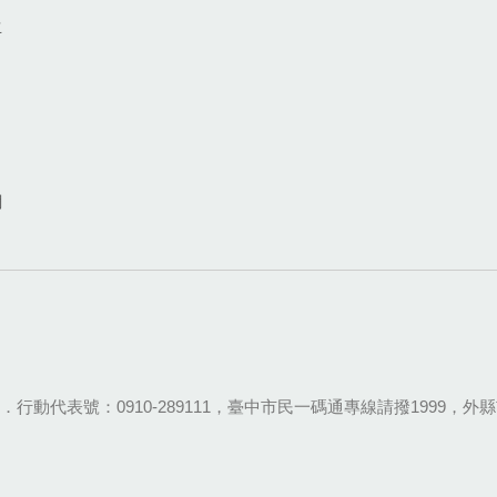
生
網
28-9111．行動代表號：0910-289111，臺中市民一碼通專線請撥1999，外縣市