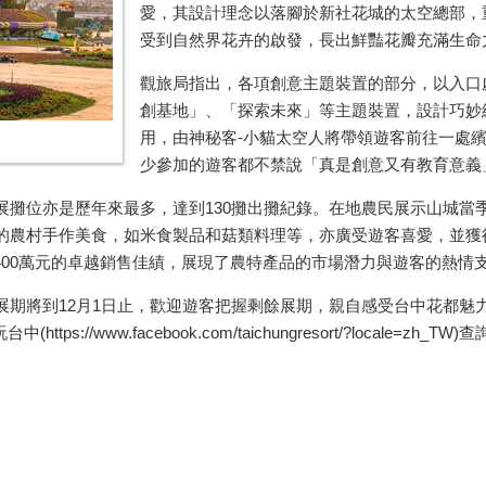
愛，其設計理念以落腳於新社花城的太空總部，
受到自然界花卉的啟發，長出鮮豔花瓣充滿生命
觀旅局指出，各項創意主題裝置的部分，以入口
創基地」、「探索未來」等主題裝置，設計巧妙
用，由神秘客-小貓太空人將帶領遊客前往一處
少參加的遊客都不禁說「真是創意又有教育意義
展攤位亦是歷年來最多，達到130攤出攤紀錄。在地農民展示山城當
的農村手作美食，如米食製品和菇類料理等，亦廣受遊客喜愛，並獲
,400萬元的卓越銷售佳績，展現了農特產品的市場潛力與遊客的熱情
期將到12月1日止，歡迎遊客把握剩餘展期，親自感受台中花都魅力
台中(https://www.facebook.com/taichungresort/?locale=zh_TW