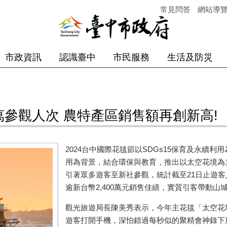
常見問答
網站導
市政資訊
認識臺中
市民服務
生活及防災
萬參觀人次 農特產區銷售額再創新高!
2024台中國際花毯節以SDGs15保育及永續
用為背景，結合環保與教育，推出以太空花境為
引著眾多遊客至新社參觀，統計截至21日止遊客
逾新台幣2,400萬元銷售佳績，實質引客帶動山
觀光旅遊局長陳美秀表示，今年主花毯「太空花
遊客打開手機，深怕錯過每秒似的聚精會神錄下