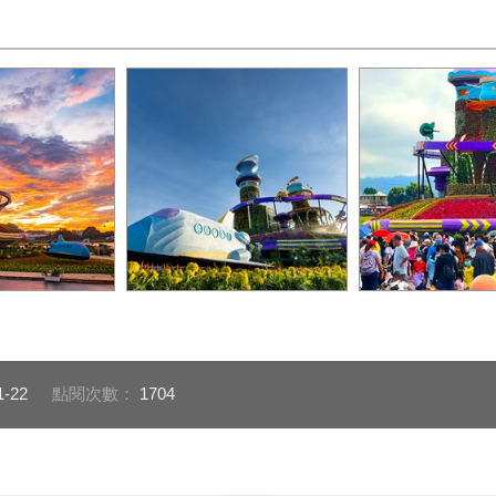
主花毯美照1
花毯節人潮熱絡
1-22
點閱次數：
1704