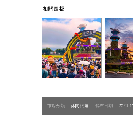
相關圖檔
入口環環相扣
主花毯美照
市府分類：
休閒旅遊
發布日期：
2024-1