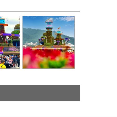
繁花相伴主花毯美照