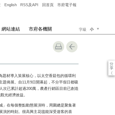
覽
English
RSS及API
回首頁
市府電子報
網站連結
市府各機關
小
字級
中
大
分
享
《
利用為題材導入策展核心，以太空香菇包的循環利
主題佈展。自11月9日開幕起，不分平假日都吸
人次已累計超過200萬，農產行銷區目前已創造
城觀光經濟效益。
城」在每個整點動態展演時，周圍總是聚集著
展演的時刻。很高興主花毯能深受遊客的喜