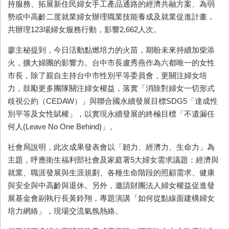
持服務、拓展新住民婦女手工產品通路的經濟共融方案、為弱
勢或中高齡二度就業婦女辦理職業技能養成及就業促進計畫，
共辦理123場婦女服務行動，影響2,662人次。
廖主秘提到，今日活動點燃培力的火苗，期盼未來持續加柴添
火，擴大婦團的影響力。台中市長盧秀燕作為六都唯一的女性
市長，除了親自主持台中市性別平等委員會，更關注婦女培
力，鼓勵更多團隊關注婦女權益，落實「消除對婦女一切形式
歧視公約（CEDAW）」與聯合國永續發展目標SDG5「達成性
別平等及女性賦權」，以實現永續發展的終極目標「不遺漏任
何人(Leave No One Behind)」。
社會局說明，此次成果發表會以「韌力、經濟力、生命力」為
主題，呼應衛生福利部社會及家庭署5大婦女需求議題：經濟與
就業、職涯發展與生涯規劃、各種生命階段的照顧需求、健康
與安全與中高齡與退休。另外，邀請財團法人婦女權益促進發
展基金會副執行長黃鈴翔，專題演講「如何從點線面建構婦女
培力網絡」，現場交流氣氛熱絡。