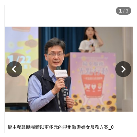
1
/ 3
下一張
廖主秘鼓勵團體以更多元的視角激盪婦女服務方案_0