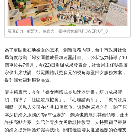
展現韌力、經濟力、生命力 臺中婦女服務POWER UP_0
為了更貼近在地婦女的需求，創新服務內容，台中市政府社會
局首度啟動「婦女團體成長加速器計畫」，公私協力輔導了10
個單位共7個月，今(22)日舉辦成果發表會，社會局主任秘書廖
宗侯出席致詞，鼓勵團體以更多元的視角激盪婦女服務方案，
提升婦女福利服務品質。
廖主秘表示，今年「婦女團體成長加速器計畫」培力成果豐
碩，輔導了「社區發展協會」、「心理諮商所」、「教育發展
團體」與私人公司在內共10個單位。透過跨局處合作，除了原
本深耕婦女服務的3家單位參加，觸角也擴展到其他領域，產出
許多亮點方案，如陪伴青少女勇敢談性教育、支持照顧早療兒
的婦女提升照護知識與技能、關懷罹癌婦女度過難關的心理支