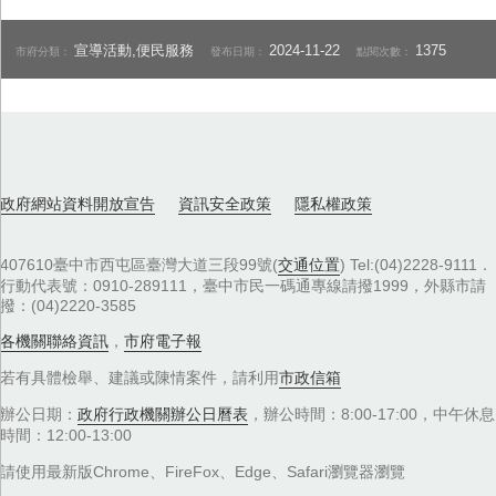
宣導活動,便民服務
2024-11-22
1375
市府分類：
發布日期：
點閱次數：
政府網站資料開放宣告
資訊安全政策
隱私權政策
407610臺中市西屯區臺灣大道三段99號(
交通位置
) Tel:(04)2228-9111．
行動代表號：0910-289111，臺中市民一碼通專線請撥1999，外縣市請
撥：(04)2220-3585
各機關聯絡資訊
，
市府電子報
若有具體檢舉、建議或陳情案件，請利用
市政信箱
辦公日期：
政府行政機關辦公日曆表
，辦公時間：8:00-17:00，中午休息
時間：12:00-13:00
請使用最新版Chrome、FireFox、Edge、Safari瀏覽器瀏覽