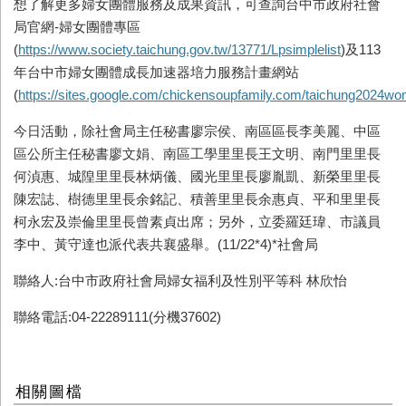
想了解更多婦女團體服務及成果資訊，可查詢台中市政府社會
局官網-婦女團體專區
(
https://www.society.taichung.gov.tw/13771/Lpsimplelist
)及113
年台中市婦女團體成長加速器培力服務計畫網站
(
https://sites.google.com/chickensoupfamily.com/taichung2024w
今日活動，除社會局主任秘書廖宗侯、南區區長李美麗、中區
區公所主任秘書廖文娟、南區工學里里長王文明、南門里里長
何湞惠、城隍里里長林炳儀、國光里里長廖胤凱、新榮里里長
陳宏誌、樹德里里長余銘記、積善里里長余惠貞、平和里里長
柯永宏及崇倫里里長曾素貞出席；另外，立委羅廷瑋、市議員
李中、黃守達也派代表共襄盛舉。(11/22*4)*社會局
聯絡人:台中市政府社會局婦女福利及性別平等科 林欣怡
聯絡電話:04-22289111(分機37602)
相關圖檔