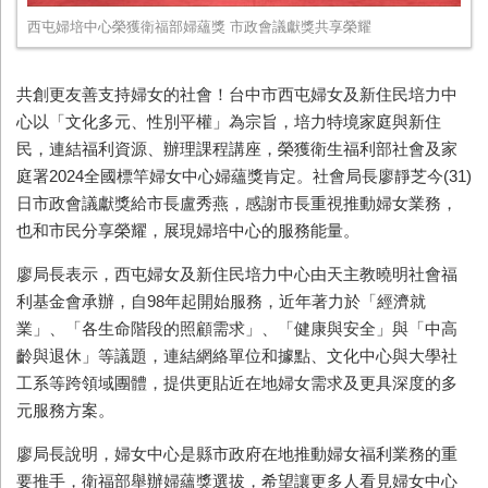
西屯婦培中心榮獲衛福部婦蘊獎 市政會議獻獎共享榮耀
共創更友善支持婦女的社會！台中市西屯婦女及新住民培力中
心以「文化多元、性別平權」為宗旨，培力特境家庭與新住
民，連結福利資源、辦理課程講座，榮獲衛生福利部社會及家
庭署2024全國標竿婦女中心婦蘊獎肯定。社會局長廖靜芝今(31)
日市政會議獻獎給市長盧秀燕，感謝市長重視推動婦女業務，
也和市民分享榮耀，展現婦培中心的服務能量。
廖局長表示，西屯婦女及新住民培力中心由天主教曉明社會福
利基金會承辦，自98年起開始服務，近年著力於「經濟就
業」、「各生命階段的照顧需求」、「健康與安全」與「中高
齡與退休」等議題，連結網絡單位和據點、文化中心與大學社
工系等跨領域團體，提供更貼近在地婦女需求及更具深度的多
元服務方案。
廖局長說明，婦女中心是縣市政府在地推動婦女福利業務的重
要推手，衛福部舉辦婦蘊獎選拔，希望讓更多人看見婦女中心