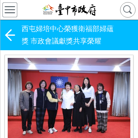
西屯婦培中心榮獲衛福部婦蘊
獎 市政會議獻獎共享榮耀