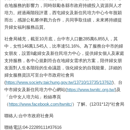
在地服務的影響力，同時鼓勵各縣市政府持續投入資源與人才
培力。經過兩階段評選，西屯婦女及新住民培力中心今年脫穎
而出，感謝公私夥伴戮力合作，共同爭取佳績，未來將持續提
升婦女福利服務品質。
社會局補充，截至10月底，台中市人口數285萬6,855人，其
中，女性146萬1,545人，比率達51.16%。為了服務台中市的婦
女朋友，設置8處婦女及新住民培力中心，提供婦女個人及家庭
支持服務，各中心規劃符合在地婦女需求的方案，陪伴婦女朋
友面對人生各階段的生命議題，強化婦女的自我能量。詳細的
婦女服務資訊可至台中市政府社會局
(
https://www.society.taichung.gov.tw/13710/13735/13762/
)、台
中市婦女及新住民培力中心網站(
https://www.twnitc.org.tw/
)及
「台中女人培力站」粉絲專頁
（
https://www.facebook.com/twnitc/
）了解。(12/31*12)*社會局
聯絡人:台中市政府社會局
聯絡電話:04-22289111#37616