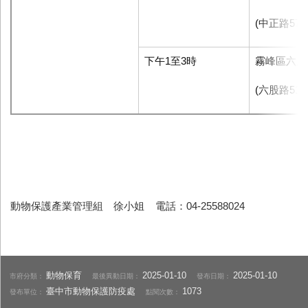
(中正路578
下午1至3時
霧峰區六股
(六股路51號
動物保護產業管理組 徐小姐
電話：
04-25588024
動物保育
2025-01-10
2025-01-10
市府分類：
最後異動日期：
發布日期：
臺中市動物保護防疫處
1073
發布單位：
點閱次數：