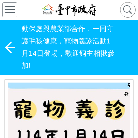
動保處與農業部合作，一同守
護毛孩健康，寵物義診活動1
月14日登場，歡迎飼主相揪參
加!