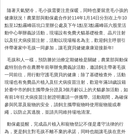
隨著天氣變冷，毛小孩需要注意保暖，同時也要留意毛小孩的
健康狀況！農業部與動保處合作於
114
年
1
月
14
日分別在上午
10
點至
12
點霧峰區坑口里辦公處及下午
1
點至
3
點霧峰區六股里活
動中心舉辦義診活動，現場設有免費犬貓基礎檢查、晶片注射
以及狂犬病疫苗注射，活動以現場報名為主，歡迎飼主呼朋引
伴帶著家中毛孩一同參加，讓毛寶貝健健康康迎接新年
!
毛孩和人一樣，預防勝於治療定期健檢是關鍵，農業部與動保
處特別合作在農曆年前舉辦免費義診活動，邀請飼主帶著毛孩
一同前往，用行動守護毛寶貝的健康；除了基礎檢查外，活動
現場也有免費晶片植入及狂犬病疫苗注射，歡迎年滿
18
歲設籍
於臺中市的飼主攜帶身分證及
3
個月齡以上的犬貓參加活動，如
有前
1
年狂犬病疫苗注射證明書請一併攜帶。活動期間，為確保
參與民眾及寵物的安全，請飼主攜帶寵物時使用寵物籠或牽
繩，以防止其逃脫，並請共同維持場地清潔。
動保處提醒，完成晶片植入和寵物登記不僅是遵守法律的行
為，更是飼主對毛孩不離不棄的承諾，同時也能讓毛孩在意外