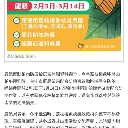
荔枝椿象防治圖卡
農業部動植物防疫檢疫署監測資料顯示，今年荔枝椿象即將由
越冬期甦醒，台中市府農業局配合防檢署啟動區域整合防治，
呼籲農民於2月3日至3月14日化學藥劑共同防治期程確實配合防
治作業，以有效降低荔枝椿象族群密度，避免造成荔枝與龍眼
產業的經濟損失。
農業局表示，冬季低溫時，荔枝椿象成蟲躲藏植株葉背不易發
現，至氣溫回暖，越冬成蟲才出來活動交配產卵，此時體內脂