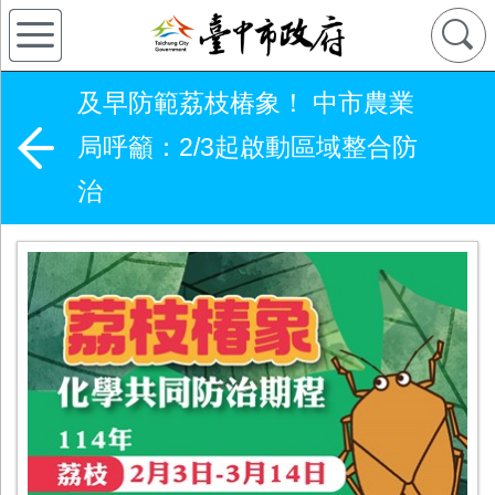
及早防範荔枝椿象！ 中市農業
局呼籲：2/3起啟動區域整合防
治