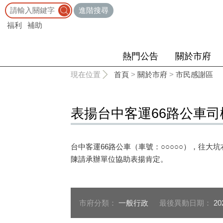
:::
進階搜尋
福利
補助
熱門公告
關於市府
:::
現在位置
首頁
>
關於市府
>
市民感謝區
表揚台中客運66路公車
台中客運66路公車（車號：○○○○○），往
陳請承辦單位協助表揚肯定。
市府分類：
一般行政
最後異動日期：
20