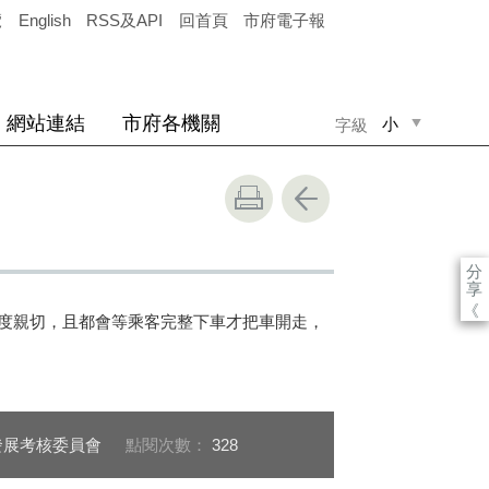
覽
English
RSS及API
回首頁
市府電子報
網站連結
市府各機關
小
字級
中
大
分
享
《
態度親切，且都會等乘客完整下車才把車開走，
發展考核委員會
點閱次數：
328