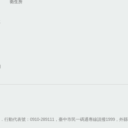
衛生所
生
網
28-9111．行動代表號：0910-289111，臺中市民一碼通專線請撥1999，外縣市