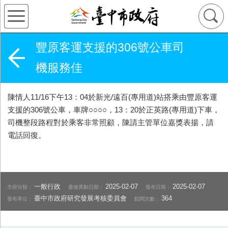
豐原客運支援的306號公車司
機服務佳
陳情人11/16下午13：04於新光/遠百(專用道)站搭乘由豐原客運
支援的306號公車，車牌○○○○，13：20於正英路(專用道)下車，
司機整段路程對於乘客非常照顧，陳請主管單位嘉獎表揚，請
電話回復。
一般行政
2025-02-07
2025-02-07
市府分類：
最後異動日期：
發布日期：
臺中市政府研究發展考核委員會
364
發布單位：
點閱次數：