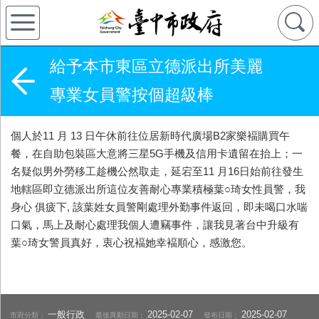
給予本市東區立德派出所美麗
專業女員警按個超級棒
個人於11 月 13 日午休前往位居新時代廣場B2家樂褔購買午
餐，在自助包裝區大意將三星5G手機及信用卡遺留在抬上；一
名疑似男外勞移工趁機公然取走，延宕至11 月16日始前往發生
地轄區即立德派出所這位友善耐心專業積極葉○琦女性員警，我
身心 俱疲下, 該葉姓女員警剛處理外勤事件返回，即未喝口水喘
口氣，馬上及耐心處理我個人遭竊事件，讓我見著台中升級有
葉○琦女警員真好，衷心祝褔她幸褔順心，感激您。
一般行政
2025-02-07
2025-02-07
市府分類：
最後異動日期：
發布日期：