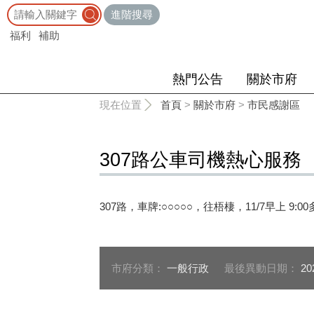
:::
進階搜尋
福利
補助
熱門公告
關於市府
:::
現在位置
首頁
>
關於市府
>
市民感謝區
307路公車司機熱心服務
307路，車牌:○○○○○，往梧棲，11/7早
市府分類：
一般行政
最後異動日期：
20