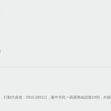
生
網
28-9111．行動代表號：0910-289111，臺中市民一碼通專線請撥1999，外縣市