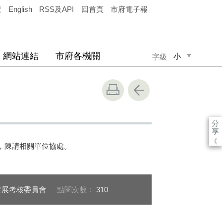
覽
English
RSS及API
回首頁
市府電子報
網站連結
市府各機關
小
字級
中
大
分
享
《
表揚，陳請相關單位協處。
發展考核委員會
點閱次數：
310