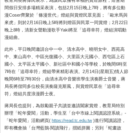
教育局長蔣偉民表示，為讓民眾擁有幸福的賞燈旅程，燈會期
間假日安排多場精采表演，包括2月15日晚上7時，將有多位動
漫Coser齊聚於「條漫世代」燈組與賞燈民眾見面；「歐米馬與
來虎」則於2月16日晚上5時將到燈區與民眾一同賞燈；2月22日
晚上8時，清新女聲動漫歌手Yaki將至「追尋幸符」燈組演唱動
漫組曲。
此外，平日晚間邀請台中一中、清水高中、曉明女中、西苑高
中、東山高中、中區光復國小、大里區大元國小、西屯區上石
國小、太平區太平國小、新社區中和國小等學校，於晚間6時至
7時在「追尋幸符」燈組帶來精彩表演。2月14日(星期五)情人節
晚間6時至7時30分，由清水高中音樂班學生演奏爵士音樂，蔣
局長將偕同多位校長演奏薩克斯風，與賞燈民眾在「追尋幸
符」燈組共度浪漫爵士夜。
蔣局長也提到，為鼓勵親子共讀並邀請闔家賞燈，教育局特別
辦理「蛇年愛閱」活動，學生至「台中市線上閱讀認證系統」-
「蛇年愛閱」活動網頁(
https://read.tc.edu.tw
)進行閱讀認證，
即有機會抽「台灣藍鵲‧閱讀飛行」摺紙拼圖；另到「蛇畫故