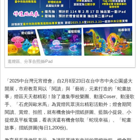
逛燈區、分享合照抽iPad
「2025中台灣元宵燈會」自2月8至23日在台中市中央公園盛大
開展，市府教育局以「閱讀」與「藝術」元素打造的「蛇畫故
事」燈區天天都精彩！除了邀集學校樂團、動漫Coser、動漫歌
手、「石虎與歐米馬」為賞燈民眾演出精彩活動外；燈會期間
閱讀、賞燈、拍照，就有機會抽中摺紙拼圖、藍鵲小提袋、小
提燈及平板電腦，看表演還有機會領取「蛇現幸福」、「蛇畫
故事」摺紙拼圖(每日1,200份)。