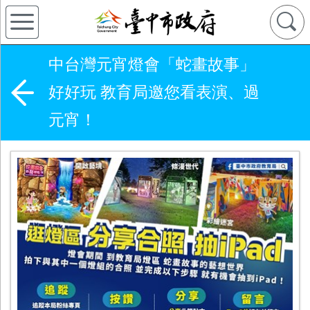
中台灣元宵燈會「蛇畫故事」
好好玩 教育局邀您看表演、過
元宵！