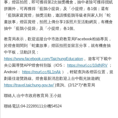
事」燈區拍照，即可獲得第2次抽獎機會，抽中者除可獲得摺紙
拼圖外，可再獲得「藍鵲小提袋」及「小提燈」各1個；還有
「藍鵲家庭賞燈」抽獎活動，邀請獲藍鵲等級者與家人到「蛇
畫故事」燈區賞燈，拍照上傳分享1張照片至活動網頁，有機會
抽中「藍鵲小提袋」及「小提燈」各1個。
教育局表示，歡迎追蹤台中市政府教育局Facebook粉絲專頁，
於燈會期間到「蛇畫故事」燈區拍照並留言分享，就有機會抽
中平板，活動詳見：
https://www.facebook.com/TaichungEducation
。遊客可下載中
央公園導覽APP燈會特別版（IOS：
https://reurl.cc/10dNRV
；
Android：
https://reurl.cc/6L1nAk
），輕鬆查詢各燈區位置，規
劃最佳遊覽路線。燈會最新消息歡迎上台中觀光旅遊網(
https://travel.taichung.gov.tw/
)查詢。(2/12*7)*教育局
聯絡人:台中市政府教育局 王小姐
聯絡電話:04-22289111分機54524