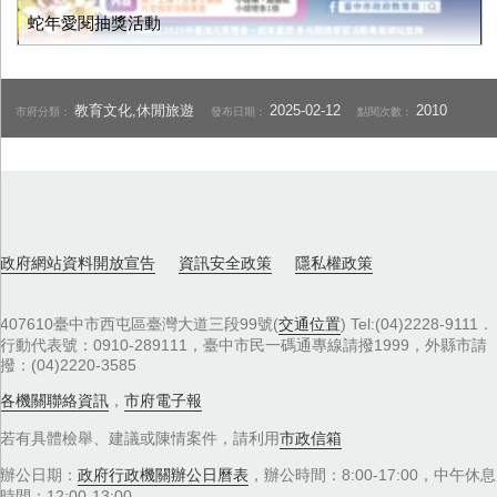
蛇年愛閱抽獎活動
教育文化,休閒旅遊
2025-02-12
2010
市府分類：
發布日期：
點閱次數：
政府網站資料開放宣告
資訊安全政策
隱私權政策
407610臺中市西屯區臺灣大道三段99號(
交通位置
) Tel:(04)2228-9111．
行動代表號：0910-289111，臺中市民一碼通專線請撥1999，外縣市請
撥：(04)2220-3585
各機關聯絡資訊
，
市府電子報
若有具體檢舉、建議或陳情案件，請利用
市政信箱
辦公日期：
政府行政機關辦公日曆表
，辦公時間：8:00-17:00，中午休息
時間：12:00-13:00