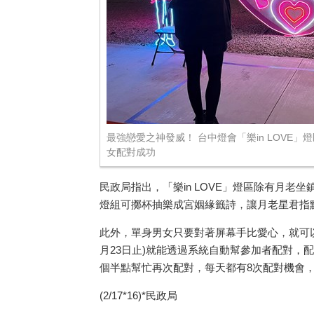
最強戀愛之神發威！ 台中燈會「樂in LOVE」燈
女配對成功
民政局指出，「樂in LOVE」燈區除有月
燈組可擲杯抽樂成宮姻緣籤詩，讓月老星君指點
此外，單身男女只要對著屏幕手比愛心，就可以
月23日止)就能透過系統自動幫參加者配對，
個半點幫忙再次配對，每天都有8次配對機會，
(2/17*16)*民政局