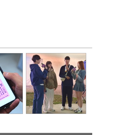
code，
2月14日情人節當天「樂in
0
LOVE」燈區也邀請知名網
紅進行快閃配對活動_0