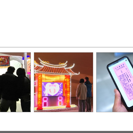
月老星君與和合
「樂in LOVE」燈區 「樂牽
現場掃描解籤詩QR
鎮賜福，吸引民
紅線」科技互動燈組，可擲
可讀取籤詩內容_
福_0
杯抽樂成宮姻緣籤詩，讓月