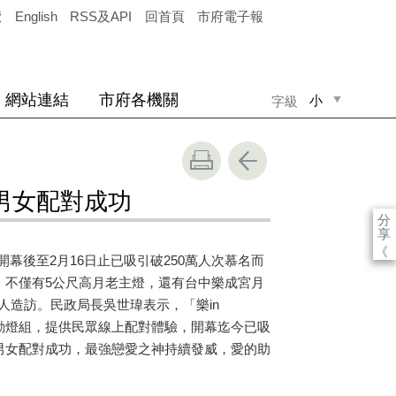
覽
English
RSS及API
回首頁
市府電子報
網站連結
市府各機關
小
字級
中
大
身男女配對成功
分
享
《
幕後至2月16日止已吸引破250萬人次慕名而
區，不僅有5公尺高月老主燈，還有台中樂成宮月
人造訪。民政局長吳世瑋表示，「樂in
互動燈組，提供民眾線上配對體驗，開幕迄今已吸
身男女配對成功，最強戀愛之神持續發威，愛的助