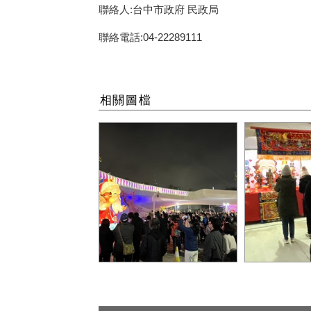
聯絡人:台中市政府 民政局
聯絡電話:04-22289111
相關圖檔
民政局「樂 in love」燈區月
台中樂成宮
下有緣主燈秀吸引民眾觀賞
二仙神尊坐
_0
眾前往參拜祈