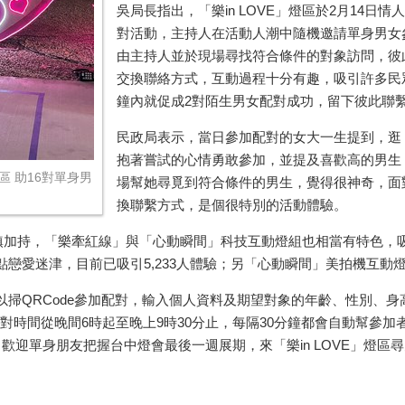
吳局長指出，「樂in LOVE」燈區於2月14
對活動，主持人在活動人潮中隨機邀請單身男女
由主持人並於現場尋找符合條件的對象訪問，彼
交換聯絡方式，互動過程十分有趣，吸引許多民眾
鐘內就促成2對陌生男女配對成功，留下彼此聯
民政局表示，當日參加配對的女大一生提到，逛「
抱著嘗試的心情勇敢參加，並提及喜歡高的男生
區 助16對單身男
場幫她尋覓到符合條件的男生，覺得很神奇，面
換聯繫方式，是個很特別的活動體驗。
老坐鎮加持，「樂牽紅線」與「心動瞬間」科技互動燈組也相當有特色
戀愛迷津，目前已吸引5,233人體驗；另「心動瞬間」美拍機互動燈組
掃QRCode參加配對，輸入個人資料及期望對象的年齡、性別、身
配對時間從晚間6時起至晚上9時30分止，每隔30分鐘都會自動幫參
歡迎單身朋友把握台中燈會最後一週展期，來「樂in LOVE」燈區