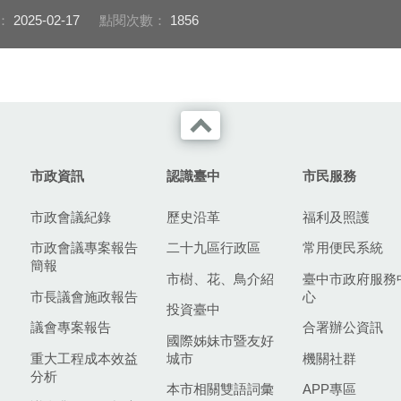
老星君指點
：
2025-02-17
點閱次數：
1856
市政資訊
認識臺中
市民服務
市政會議紀錄
歷史沿革
福利及照護
市政會議專案報告
二十九區行政區
常用便民系統
簡報
市樹、花、鳥介紹
臺中市政府服務
市長議會施政報告
心
投資臺中
議會專案報告
合署辦公資訊
國際姊妹市暨友好
重大工程成本效益
城市
機關社群
分析
本市相關雙語詞彙
APP專區