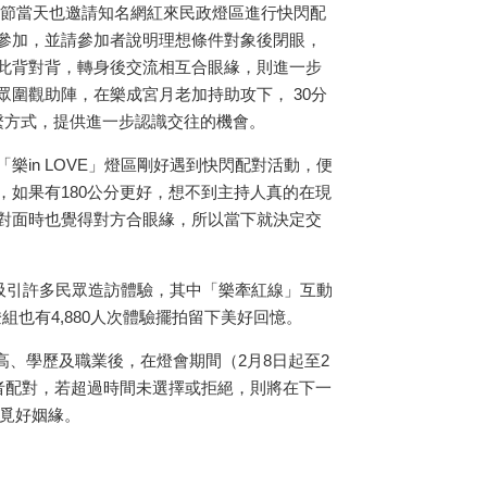
日情人節當天也邀請知名網紅來民政燈區進行快閃配
參加，並請參加者說明理想條件對象後閉眼，
此背對背，轉身後交流相互合眼緣，則進一步
圍觀助陣，在樂成宮月老加持助攻下， 30分
繫方式，提供進一步認識交往的機會。
樂in LOVE」燈區剛好遇到快閃配對活動，便
，如果有180公分更好，想不到主持人真的在現
對面時也覺得對方合眼緣，所以當下就決定交
，吸引許多民眾造訪體驗，其中「樂牽紅線」互動
也有4,880人次體驗擺拍留下美好回憶。
高、學歷及職業後，在燈會期間（2月8日起至2
加者配對，若超過時間未選擇或拒絕，則將在下一
尋覓好姻緣。