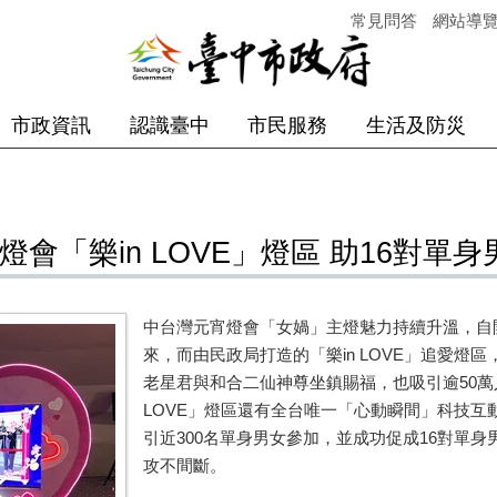
常見問答
網站導
市政資訊
認識臺中
市民服務
生活及防災
會「樂in LOVE」燈區 助16對單
中台灣元宵燈會「女媧」主燈魅力持續升溫，自開
來，而由民政局打造的「樂in LOVE」追愛燈
老星君與和合二仙神尊坐鎮賜福，也吸引逾50萬
LOVE」燈區還有全台唯一「心動瞬間」科技
引近300名單身男女參加，並成功促成16對單
攻不間斷。