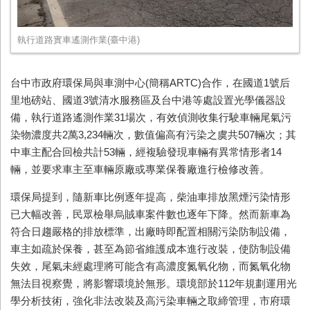
執行道路實車遙測作業(臺中港)
台中市政府環保局與車測中心
(
簡稱
ARTC)
合作，在國道
1
號后
里地磅站、國道
3
號清水服務區及台中港等處設置光學儀器設
備，執行道路遙測作業
31
場次，有效偵測收集行駛車輛尾氣污
染物濃度共
2
萬
3,234
輛次，數值偏高有污染之虞共
507
輛次；其
中車主配合回檢共計
53
輛，經複驗發現車輛有異常情形者
14
輛，並要求車主至車輛原廠或專業保養廠進行檢修改善。
環保局提到，隨新車比例逐年提高，柴油車排放黑煙污染情形
已大幅改善，民眾檢舉烏賊車案件數也逐年下降。然而新車為
符合日趨嚴格的排放標準，出廠時即配置相關污染防制設備，
車主如疏於保養，甚至為節省維護成本進行改裝，使防制設備
失效，尾氣未經處理將可能含有高濃度氮氧化物，而氮氧化物
無法目視察覺，將影響環境於無形。環境部於
112
年規劃運用光
學分析技術，強化非法改裝及高污染車輛之取締管理，市府環