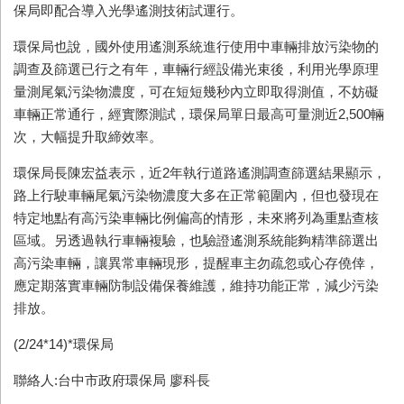
保局即配合導入光學遙測技術試運行。
環保局也說，國外使用遙測系統進行使用中車輛排放污染物的
調查及篩選已行之有年，車輛行經設備光束後，利用光學原理
量測尾氣污染物濃度，可在短短幾秒內立即取得測值，不妨礙
車輛正常通行，經實際測試，環保局單日最高可量測近
2,500
輛
次，大幅提升取締效率。
環保局長陳宏益表示，近
2
年執行道路遙測調查篩選結果顯示，
路上行駛車輛尾氣污染物濃度大多在正常範圍內，但也發現在
特定地點有高污染車輛比例偏高的情形，未來將列為重點查核
區域。另透過執行車輛複驗，也驗證遙測系統能夠精準篩選出
高污染車輛，讓異常車輛現形，提醒車主勿疏忽或心存僥倖，
應定期落實車輛防制設備保養維護，維持功能正常，減少污染
排放。
(2/24*14)*
環保局
聯絡人:台中市政府環保局 廖科長