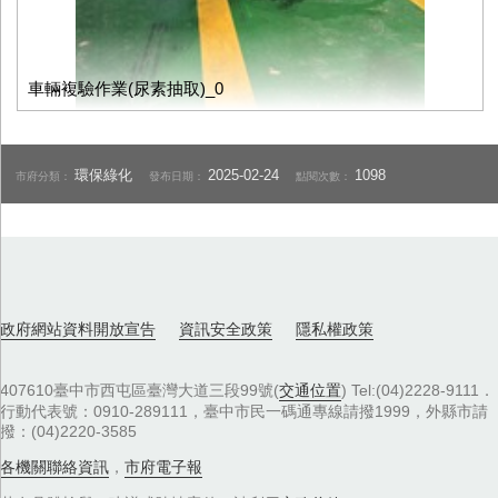
車輛複驗作業(尿素抽取)_0
環保綠化
2025-02-24
1098
市府分類：
發布日期：
點閱次數：
政府網站資料開放宣告
資訊安全政策
隱私權政策
407610臺中市西屯區臺灣大道三段99號(
交通位置
) Tel:(04)2228-9111．
行動代表號：0910-289111，臺中市民一碼通專線請撥1999，外縣市請
撥：(04)2220-3585
各機關聯絡資訊
，
市府電子報