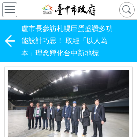
盧市長參訪札幌巨蛋盛讚多功
能設計巧思！ 取經「以人為
本」理念孵化台中新地標