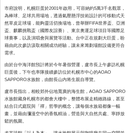
市府說明，札幌巨蛋於2001年啟用，可容納約5萬3千名觀眾，
為棒球、足球共用場地，透過氣壓懸浮技術設計的可移動式天
然草皮足球場，能夠靈活切換場地，曾舉辦FIFA世界盃、亞洲
盃、麒麟挑戰盃（國際友誼賽）、東京奧運足球項目等國際足
球賽事，以及演唱會與展覽等活動。台中正在規劃大巨蛋，盼
藉由此次參訪汲取相關成功經驗，讓未來籌劃場館設備更符合
需求。
由於台中海洋館預計將於今年暑假營運，盧市長上午參訪札幌
巨蛋後，下午也率隊接續參訪位於札幌市中心的AOAO
SAPPORO水族館，由館長山内将生親自導覽。
盧市長指出，相較郊外佔地寬廣的海生館，AOAO SAPPORO
水族館藏身札幌市的都會大樓中，整體布展走精緻路線，甚至
結合日式庭院與「禪」哲學的概念，讓每個水族箱都像一幅
畫，並藉由瀰漫空中的香氛精油，營造與大自然共處、寧靜放
鬆的氛圍。
尤其該館「以人為本」，讓水族館展示與咖啡廳在同一空間並