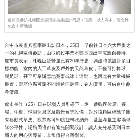
盧市長參訪札幌巨蛋盛讚多功能設計巧思！取經「以人為本」理念孵
化台中新地標
台中市長盧秀燕率團出訪日本，25日一早前往日本六大巨蛋之
一的札幌巨蛋參訪，由取締役事業本部長西出幸広親自接待。
盧市長表示，札幌巨蛋營運已有20年歷史，興建時就設計多目
標功能，室內的人工草皮及戶外的天然草皮，不僅可打棒球、
踢足球，甚至可舉辦雪地賽事或冰上運動，也因此有大量機械
裝置，讓座位席可隨不同用途而調整，令人讚嘆，可供台中參
考借鏡。
盧市長昨（25）日在球場人員引導下，逐一參觀座位席、賽
場、牛棚、球員休息室及觀景台等設備，對於該顆巨蛋除了擁
有移動式草皮、觀眾席可90度旋轉收納外，甚至考量主客場球
隊公平性，場館周邊都有遮光開闔設計，讓人充分感受到日本
職人的用心與專業，非常值得台灣學習。