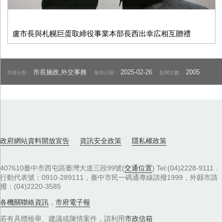
盧市長與札幌巨蛋取締役事業本部長西出幸広相互贈禮
市長施政,外交事務
2025-02-26
2005
市府分類：
發布日期：
點閱次數：
政府網站資料開放宣告
資訊安全政策
隱私權政策
407610臺中市西屯區臺灣大道三段99號(
交通位置
) Tel:(04)2228-9111．
行動代表號：0910-289111，臺中市民一碼通專線請撥1999，外縣市請
撥：(04)2220-3585
各機關聯絡資訊
，
市府電子報
若有具體檢舉、建議或陳情案件，請利用
市政信箱