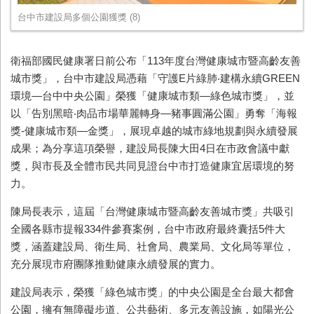
台中市建設局多個公園獲獎 (8)
衛福部國民健康署日前公布「113年度台灣健康城市暨高齡友善
城市獎」，台中市建設局憑藉「守護E片綠肺‧建構永續GREEN
環境—台中中央公園」榮獲「健康城市類—綠色城市獎」，並
以「告別黑暗‧肉品市場華麗轉身—豬事圓滿公園」勇奪「海報
獎-健康城市類—金獎」，展現卓越的城市綠地規劃與永續發展
成果；為分享這項榮譽，建設局長陳大田4日在市政會議中獻
獎，與市長及全體市民共同見證台中市打造健康宜居環境的努
力。
陳局長表示，這屆「台灣健康城市暨高齡友善城市獎」共吸引
全國各縣市提報334件參賽案例，台中市政府最終囊括5件大
獎，涵蓋建設局、衛生局、社會局、農業局、文化局等單位，
充分展現市府團隊推動健康永續發展的實力。
建設局表示，榮獲「綠色城市獎」的中央公園是全台最大都會
公園，擁有無障礙步道、公共藝術、多元友善設施，如陽光公