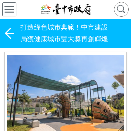
打造綠色城市典範！中市建設
局獲健康城市雙大獎再創輝煌