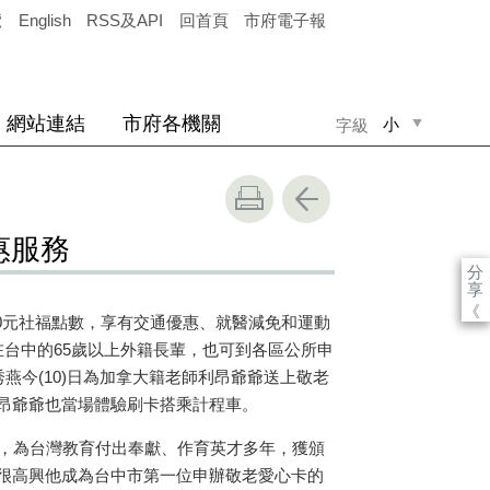
覽
English
RSS及API
回首頁
市府電子報
網站連結
市府各機關
小
字級
中
大
惠服務
分
享
《
0
元社福點數，享有交通優惠、就醫減免和運動
在台中的
65
歲以上外籍長輩，也可到各區公所申
秀燕今
(10)
日為加拿大籍老師利昂爺爺送上敬老
昂爺爺也當場體驗刷卡搭乘計程車。
，為台灣教育付出奉獻、作育英才多年，獲頒
很高興他成為台中市第一位申辦敬老愛心卡的