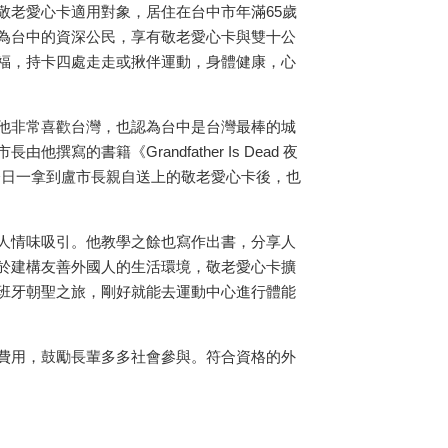
敬老愛心卡適用對象，居住在台中市年滿
65
歲
為台中的資深公民，享有敬老愛心卡與雙十公
福，持卡四處走走或揪伴運動，身體健康，心
他非常喜歡台灣，也認為台中是台灣最棒的城
市長由他撰寫的書籍《
Grandfather Is Dead
夜
今日一拿到盧市長親自送上的敬老愛心卡後，也
人情味吸引。他教學之餘也寫作出書，分享人
於建構友善外國人的生活環境，敬老愛心卡擴
班牙朝聖之旅，剛好就能去運動中心進行體能
費用，鼓勵長輩多多社會參與。符合資格的外