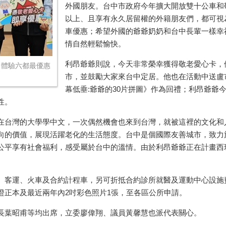
外國朋友。台中市政府今年擴大開放雙十公車和
以上、且享有永久居留權的外籍朋友們，都可視
車優惠；希望外國的爺爺奶奶和台中長輩一樣幸
情自然輕鬆愉快。
利昂爺爺則說，今天非常榮幸獲得敬老愛心卡，
 體驗六都最優惠
市，並鼓勵大家來台中定居。他也在活動中送盧
幕低垂
:
爺爺的
30
片拼圖》作為回禮；利昂爺爺
性。
在台灣的大學學中文，一次偶然機會也來到台灣，就被這裡的文化和
向的價值，展現活躍老化的生活態度。台中是個國際友善城市，致力
公平享有社會福利，感受屬於台中的溫情。由於利昂爺爺正在計畫西
、客運、火車及合約計程車，另可折抵合約診所就醫及運動中心設施
證正本及最近兩年內
2
吋彩色照片
1
張，至各區公所申請。
長葉昭甫等均出席，立委廖偉翔、議員黃馨慧也派代表關心。