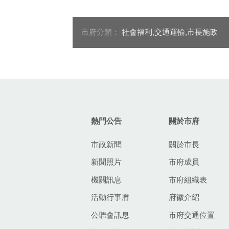
大籍老師利昂爺爺送上敬老
計程車
愛心卡，感謝他喜歡台中
市府分類：
社會福利,交通運輸,市長施政
:::
熱門公告
關於市府
市政新聞
關於市長
新聞照片
市府成員
機關訊息
市府組織表
活動行事曆
府徽介紹
公聽會訊息
市府交通位置