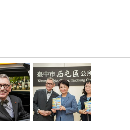
場體驗刷卡搭乘
利昂爺爺送盧市長由他撰寫