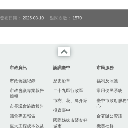
的書籍《Grandfather Is
Dead 夜幕低垂爺爺的30片
拼圖》作為回禮
發布日期：
2025-03-10
點閱次數：
1570
市政資訊
認識臺中
市民服務
市政會議紀錄
歷史沿革
福利及照護
市政會議專案報告
二十九區行政區
常用便民系統
簡報
市樹、花、鳥介紹
臺中市政府服務
市長議會施政報告
心
投資臺中
議會專案報告
合署辦公資訊
國際姊妹市暨友好
重大工程成本效益
城市
機關社群