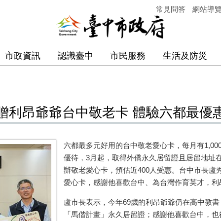
常見問答
網站導
市政資訊
認識臺中
市民服務
生活及防災
贈利昂爺爺台中敬老卡 體驗六都最優
六都最多元好用的台中敬老愛心卡，每月有
1,00
優待，
3
月起，取得外僑永久居留證且居留地址
辦敬老愛心卡，預估近
400
人受惠。台中市長盧
愛心卡，感謝他喜歡台中、為台灣作育英才，利
盧市長表示，今年
69
歲的利昂爺爺仍在高中教書
「馬偕計畫」永久居留證；感謝他喜歡台中，也