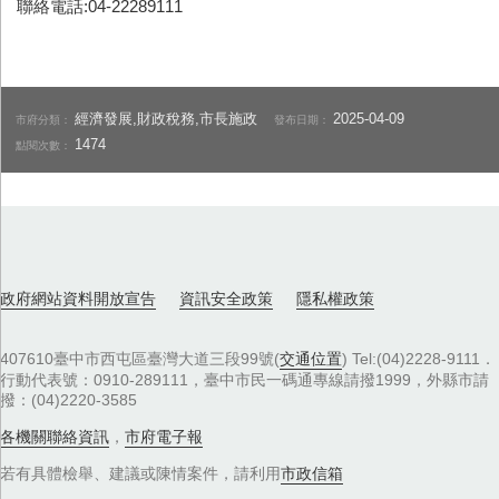
聯絡電話:04-22289111
經濟發展,財政稅務,市長施政
2025-04-09
市府分類：
發布日期：
1474
點閱次數：
政府網站資料開放宣告
資訊安全政策
隱私權政策
407610臺中市西屯區臺灣大道三段99號(
交通位置
) Tel:(04)2228-9111．
行動代表號：0910-289111，臺中市民一碼通專線請撥1999，外縣市請
撥：(04)2220-3585
各機關聯絡資訊
，
市府電子報
若有具體檢舉、建議或陳情案件，請利用
市政信箱