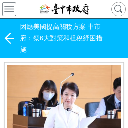
因應美國提高關稅方案 中市
府：祭6大對策和租稅紓困措
施