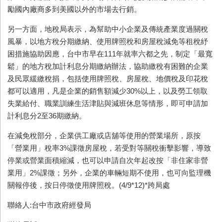
勵國內廠商多到美國以外的市場去行銷。
另一方面，地稅局表示，為幫助中小企業及傳統產業度過關稅
風暴，以地方稅分期繳納、使用牌照稅和房屋稅減免等租稅紓
困措施協助因應，台中市早在111年就率六都之先，制定「最寬
鬆」的地方稅加計利息分期繳納辦法，協助繳稅有困難的企業
及民眾緩繳稅捐，包括使用牌照稅、房屋稅、地價稅及印花稅
都可以適用，凡是企業的銷售額減少30%以上，以及勞工領取
失業給付、職業訓練生活津貼與減班休息等情形，即可申請加
計利息分2至36期繳納。
在減免稅部分，企業供工廠或店舖等使用的營業場所，原按
「營業用」稅率3%課徵房屋稅，若受對等關稅衝擊影響，導致
停業或營業面積縮減，也可以申請自次年起改按「非住家非營
業用」2%課徵；另外，企業的車輛短期不使用，也可向監理機
關報停後，按日停徵使用牌照稅。(4/9*12)*跨局處
聯絡人:台中市政府經發局