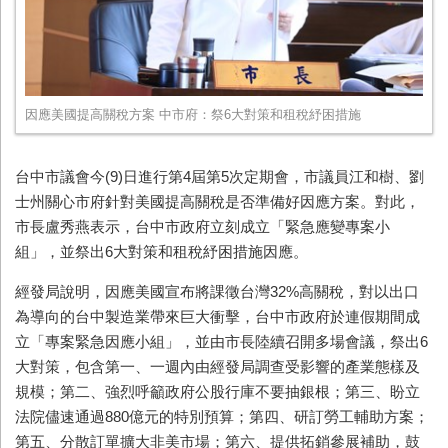
因應美國提高關稅方案 中市府：祭6大對策和租稅紓困措施
台中市議會今(9)日進行第4屆第5次定期會，市議員江和樹、劉
士州關心市府針對美國提高關稅是否準備好因應方案。對此，
市長盧秀燕表示，台中市政府立刻成立「緊急應變專案小
組」，並祭出6大對策和租稅紓困措施因應。
經發局說明，因應美國宣布將課徵台灣32%高關稅，對以出口
為導向的台中製造業帶來巨大衝擊，台中市政府於連假期間成
立「專案緊急因應小組」，並由市長陸續召開多場會議，祭出6
大對策，包含第一、一週內由經發局調查受影響的產業態樣及
規模；第二、強烈呼籲政府公股行庫不要抽銀根；第三、盼立
法院儘速通過880億元的特別預算；第四、研訂勞工輔助方案；
第五、分散訂單擴大非美市場；第六、提供拓銷參展補助，鼓