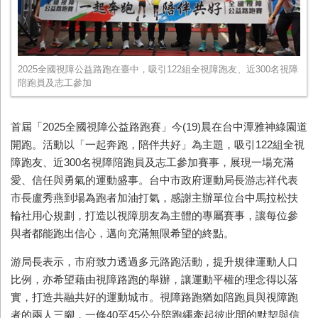
2025全國視障公益路跑在臺中，吸引122組全視障跑友、近300名視障
陪跑員及志工參加
首屆「
2025
全國視障公益路跑賽」今
(19)
晨在台中潭雅神綠園道
開跑。活動以「一起奔跑，陪伴共好」為主題，吸引
122
組全視
障跑友、近
300
名視障陪跑員及志工參加賽事，展現一場充滿
愛、信任與勇氣的運動盛事。台中市政府運動局長游志祥代表
市長盧秀燕到場為跑者加油打氣，感謝主辦單位台中馬拉松扶
輪社用心規劃，打造以視障朋友為主體的專屬賽事，讓每位參
與者都能跑出信心，邁向充滿無限希望的終點。
游局長表示，市府致力透過多元路跑活動，提升規律運動人口
比例，亦希望藉由視障路跑的舉辦，讓運動平權的理念得以落
實，打造共融共好的運動城市。視障路跑猶如陪跑員與視障跑
者的兩人三腳，一條
40
至
45
公分陪跑繩牽起彼此間的默契與信