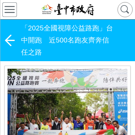
「2025全國視障公益路跑」台
中開跑 近500名跑友齊奔信
任之路