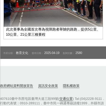
此次賽事為全國首次專為視障跑者舉辧的路跑，提供5公里、
10公里、21公里三種賽程
教育文化
2025-04-19
2580
市府分類：
發布日期：
點閱次數：
政府網站資料開放宣告
資訊安全政策
隱私權政策
407610臺中市西屯區臺灣大道三段99號(
交通位置
) Tel:(04)2228-9111．
行動代表號：0910-289111，臺中市民一碼通專線請撥1999，外縣市請