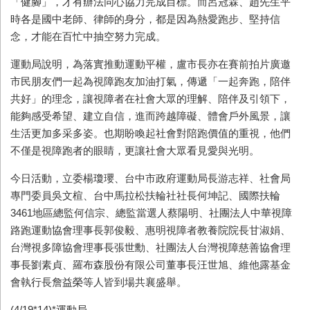
「健腳」，才有辦法同心協力完成目標。而呂冠霖、趙先生平
時各是國中老師、律師的身分，都是因為熱愛跑步、堅持信
念，才能在百忙中抽空努力完成。
運動局說明，為落實推動運動平權，盧市長亦在賽前拍片廣邀
市民朋友們一起為視障跑友加油打氣，傳遞「一起奔跑，陪伴
共好」的理念，讓視障者在社會大眾的理解、陪伴及引領下，
能夠感受希望、建立自信，進而跨越障礙、體會戶外風景，讓
生活更加多采多姿。也期盼喚起社會對陪跑價值的重視，他們
不僅是視障跑者的眼睛，更讓社會大眾看見愛與光明。
今日活動，立委楊瓊瓔、台中市政府運動局長游志祥、社會局
專門委員吳文楦、台中馬拉松扶輪社社長何坤記、國際扶輪
3461
地區總監何信宗、總監當選人蔡陽明、社團法人中華視障
路跑運動協會理事長郭俊毅、惠明視障者教養院院長甘淑娟、
台灣視多障協會理事長張世勳、社團法人台灣視障慈善協會理
事長劉素貞、羅布森股份有限公司董事長汪世旭、維他露基金
會執行長詹益榮等人皆到場共襄盛舉。
(4/19*14)*
運動局