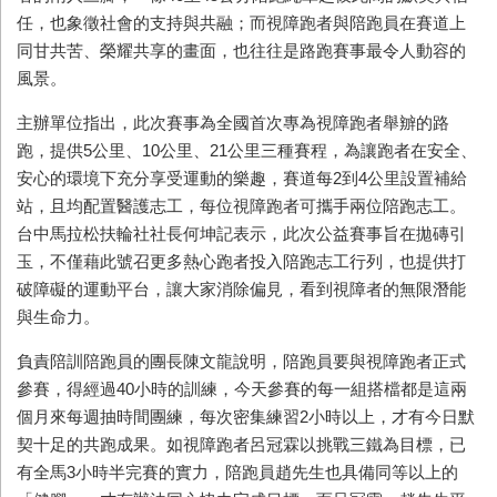
任，也象徵社會的支持與共融；而視障跑者與陪跑員在賽道上
同甘共苦、榮耀共享的畫面，也往往是路跑賽事最令人動容的
風景。
主辦單位指出，此次賽事為全國首次專為視障跑者舉辧的路
跑，提供
5
公里、
10
公里、
21
公里三種賽程，為讓跑者在安全、
安心的環境下充分享受運動的樂趣，賽道每
2
到
4
公里設置補給
站，且均配置醫護志工，每位視障跑者可攜手兩位陪跑志工。
台中馬拉松扶輪社社長何坤記表示，此次公益賽事旨在拋磚引
玉，不僅藉此號召更多熱心跑者投入陪跑志工行列，也提供打
破障礙的運動平台，讓大家消除偏見，看到視障者的無限潛能
與生命力。
負責陪訓陪跑員的團長陳文龍說明，陪跑員要與視障跑者正式
參賽，得經過
40
小時的訓練，今天參賽的每一組搭檔都是這兩
個月來每週抽時間團練，每次密集練習
2
小時以上，才有今日默
契十足的共跑成果。如視障跑者呂冠霖以挑戰三鐵為目標，已
有全馬
3
小時半完賽的實力，陪跑員趙先生也具備同等以上的