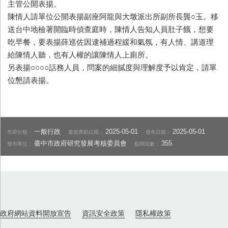
主管公開表揚。
陳情人請單位公開表揚副座阿龍與大墩派出所副所長龔○玉。移
送台中地檢署開臨時偵查庭時，陳情人告知人員肚子餓，想要
吃早餐，要表揚薛巡佐因逮補過程緩和氣氛，有人情、講道理
給陳情人聽，也有人權的讓陳情人上廁所。
另表揚○○○○話務人員，問案的細膩度與理解度予以肯定，請單
位懇請表揚。
一般行政
2025-05-01
2025-05-01
市府分類：
最後異動日期：
發布日期：
臺中市政府研究發展考核委員會
355
發布單位：
點閱次數：
政府網站資料開放宣告
資訊安全政策
隱私權政策