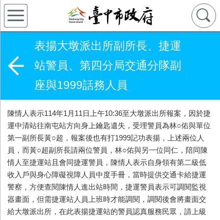
表揚大墩派出所副所長、捷運
站警員、第四分局交通分隊副
座與1999話務人員
陳情人表示114年1月11日上午10:36至大墩派出所報案，因於捷
運中清站往南屯站方向身上鑰匙遺失，受理警員為林○佑與單位
第一副所長黃○超，報案後也有打1999記功表揚，上述兩位人
員，而黃○超副所長請兩位警員，林○佑與另一位同仁，陪同陳
情人至捷運站且會同捷運警員，陳情人表示自身領有第二級低
收入戶與身心障礙視障人員中度手冊，當時提供交通卡給捷運
警察，方便查閱陳情人進出站時間，捷運警員表示可調閱監視
器畫面，但需捷運站人員上班時才能調閱，調閱後會將畫面交
給大墩派出所，在此表揚捷運站的警員認真服務民眾，請上級