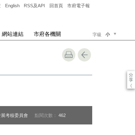
覽
English
RSS及API
回首頁
市府電子報
網站連結
市府各機關
小
字級
中
大
分
享
《
發展考核委員會
點閱次數：
462