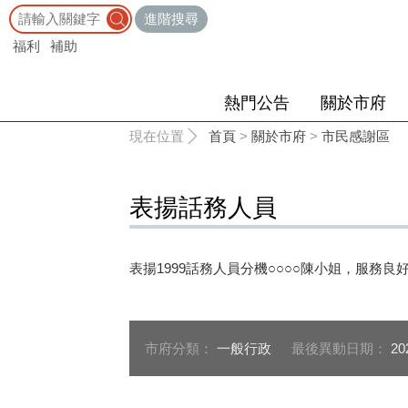
:::
進階搜尋
福利
補助
熱門公告
關於市府
:::
現在位置
首頁
>
關於市府
>
市民感謝區
表揚話務人員
表揚1999話務人員分機○○○○陳小姐，服務良
市府分類：
一般行政
最後異動日期：
20