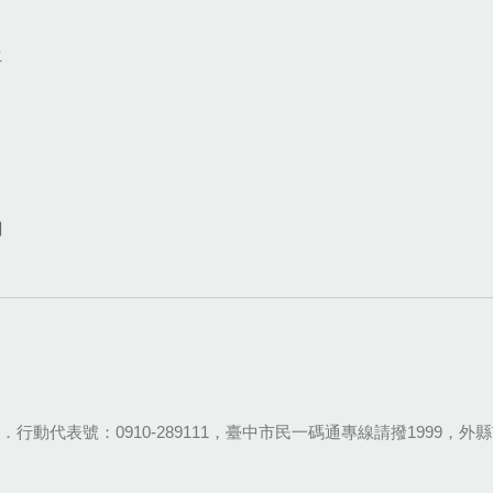
生
網
28-9111．行動代表號：0910-289111，臺中市民一碼通專線請撥1999，外縣市