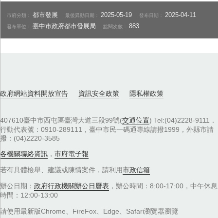
都市發展
2025-05-19
2025-04-11
市府分類：
最後異動日期：
發布日期：
臺中市政府都市發展局
883
發布單位：
點閱次數：
政府網站資料開放宣告
資訊安全政策
隱私權政策
407610臺中市西屯區臺灣大道三段99號(
交通位置
) Tel:(04)2228-9111．
行動代表號：0910-289111，臺中市民一碼通專線請撥1999，外縣市請
撥：(04)2220-3585
各機關聯絡資訊
，
市府電子報
若有具體檢舉、建議或陳情案件，請利用
市政信箱
辦公日期：
政府行政機關辦公日曆表
，辦公時間：8:00-17:00，中午休息
時間：12:00-13:00
請使用最新版Chrome、FireFox、Edge、Safari瀏覽器瀏覽