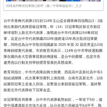
03球員們奪得冠軍開心歡呼（圖／中華棒協提供）_0_0
台中市青棒代表隊13日於114年玉山盃全國青棒四強戰以3：2扳
倒台東縣代表隊晉級冠軍戰，昨（14）日冠軍戰於新北市新莊
棒球場對上新北市代表隊，激戰後台中市代表隊以9:6奪得冠
軍，這是台中市代表隊繼2010年後睽違15年再次取得冠軍榮
耀，同時也為台中市取得我國參加 2025 年第 32 屆世界盃(U18)
青棒錦標賽代表權。市府教育局表示，114年台中市學校運動團
隊在國內各大型賽事競賽頻傳捷報，是台中的榮耀，也是市長
盧秀燕以行動支持學校體育發展的具體成果。
教育局指出，中市代表隊由興大附農、西苑高中及新社高中等3
校組成聯隊，此次賽事預賽對上南投縣、台南市及新北市，以B
組勝部冠軍之姿進入四強，並擊退台東縣晉級冠軍戰， 最終擊
敗新北市代表隊收下冠軍金盃。
在冠軍戰首局賽事，台中市代表隊氣勢如虹，一舉攻下5分，儘
管中場遭遇新北市強力反攻，比分在第六局被追平6:6平手，戰