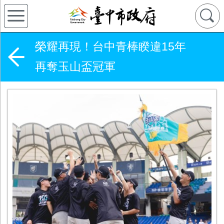
榮耀再現！台中青棒睽違15年
再奪玉山盃冠軍