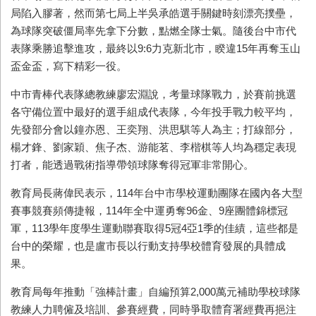
局陷入膠著，然而第七局上半吳承皓選手關鍵時刻漂亮撲壘，
為球隊突破僵局率先拿下分數，點燃全隊士氣。隨後台中市代
表隊乘勝追擊進攻，最終以9:6力克新北市，睽違15年再奪玉山
盃金盃，寫下精彩一役。
中市青棒代表隊總教練廖宏淵說，考量球隊戰力，於賽前挑選
各守備位置中最好的選手組成代表隊，今年投手戰力較平均，
先發部分會以鐘亦恩、王奕翔、洪思騏等人為主；打線部分，
楊才鋒、劉家穎、焦子杰、游能茗、李楷棋等人均為穩定表現
打者，能透過戰術指導帶領球隊奪得冠軍非常開心。
教育局長蔣偉民表示，114年台中市學校運動團隊在國內各大型
賽事競賽頻傳捷報，114年全中運勇奪96金、9座團體錦標冠
軍，113學年度學生運動聯賽取得5冠4亞1季的佳績，這些都是
台中的榮耀，也是盧市長以行動支持學校體育發展的具體成
果。
教育局每年推動「強棒計畫」自編預算2,000萬元補助學校球隊
教練人力聘僱及培訓、參賽經費，同時爭取體育署經費再挹注