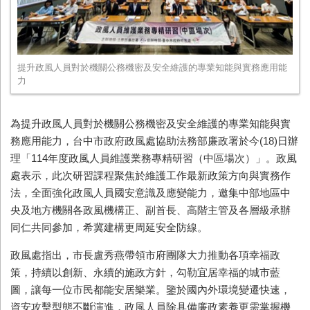
提升政風人員對於機關公務機密及安全維護的專業知能與實務應用能
力
為提升政風人員對於機關公務機密及安全維護的專業知能與實
務應用能力，台中市政府政風處協助法務部廉政署於今
(18)
日辦
理「
114
年度政風人員維護業務專精研習（中區場次）」。政風
處表示，此次研習課程聚焦於維護工作最新政策方向與實務作
法，全面強化政風人員國安意識及應變能力，邀集中部地區中
央及地方機關各政風機構正、副首長、高階主管及各層級承辦
同仁共同參加，希冀建構更周延安全防線。
政風處指出，市長盧秀燕帶領市府團隊大力推動各項幸福政
策，持續以創新、永續的施政方針，勾勒宜居幸福的城市藍
圖，讓每一位市民都能安居樂業。鑒於國內外環境變遷快速，
資安攻擊型態不斷演進，政風人員除具備廉政素養更需掌握機