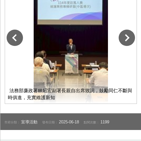
下一張
法務部廉政署林炤宏副署長親自出席致詞，鼓勵同仁不斷與
時俱進，充實維護新知
宣導活動
2025-06-18
1199
市府分類：
發布日期：
點閱次數：