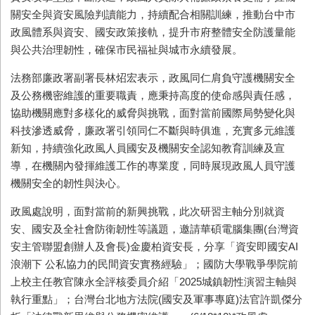
關安全與資安風險判讀能力，持續配合相關訓練，推動台中市
政風體系與資安、國安政策接軌，提升市府整體安全防護量能
與公共治理韌性，確保市民福祉與城市永續發展。
法務部廉政署副署長林炤宏表示，政風同仁肩負守護機關安全
及公務機密維護的重要職責，應秉持高度的使命感與責任感，
協助機關應對多樣化的威脅與挑戰，面對當前國際局勢變化與
科技滲透威脅，廉政署引領同仁不斷與時俱進，充實多元維護
新知，持續強化政風人員國安及機關安全認知教育訓練及宣
導，在機關內發揮維護工作的專業度，同時展現政風人員守護
機關安全的韌性與決心。
政風處說明，面對當前的新興挑戰，此次研習主軸分別就資
安、國安及全社會防衛韌性等議題，邀請華碩電腦集團
(
台灣資
安主管聯盟創辦人及會長
)
金慶柏資安長，分享「資安即國安
AI
浪潮下 公私協力的民間資安實務經驗」；國防大學戰爭學院前
上校主任教官陳永全評核委員介紹「
2025
城鎮韌性演習主軸與
執行重點」；台灣台北地方法院
(
國安及軍事專庭
)
法官許凱傑分