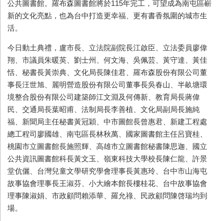
公共圖書館。羅布森圖書館將於115年完工，可望成為南屯區嶄
新的文化亮點，也為台中打造更幸福、更有書香氛圍的城市生
活。
今日動土典禮，盧市長、立法院副院長江啟臣、立法委員廖偉
翔、市議員朱暖英、劉士州、何文海、吳佩芸、黃守達、黃佳
恬、秘書長黃崇典、文化局長陳佳君、羅布森股份有限公司董
事長汪世旭、麗明營造股份有限公司董事長吳春山、半畝塘環
境整合股份有限公司建築師江文淵及何傳新、教育局長蔣偉
民、交通局長葉昭甫、法制局長李善植、文化局副局長施純
福、新聞局主任秘書黃冠穎、中市圖館長曾惠君、新建工程處
總工程司廖國雄、南屯區長林秋萬、國家圖書館主任呂寶桂、
桃園市立圖書館長施照輝、高雄市立圖書館秘書陳思迦、國立
公共資訊圖書館科長黃文玉、嶺東科技大學校長陳仁龍、許景
堂伉儷、台灣兒童文學研究學會理事長黃惠玲、台中市山海屯
故事協會理事長王淑芬、小大繪本館長樓桂花、台中故事協會
理事陳淑娟、市政顧問賴添華、羅允祿、民政顧問陳啓瑞均到
場。