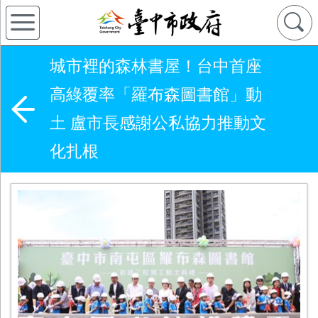
城市裡的森林書屋！台中首座
高綠覆率「羅布森圖書館」動
土 盧市長感謝公私協力推動文
化扎根