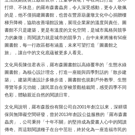
打烊、不休息」的羅布森書蟲房，令人深受感動，更令人敬佩
的是，他不僅捐建圖書館，也曾在豐原葫蘆墩文化中心捐贈樓
梯升降椅，協助改善場館設施，展現企業家的溫度與責任。圖
書館不只是建築，更是有溫度的文化空間，是城市風格與競爭
力的象徵；而閱讀力就是城市的競爭力，台中未來將擁有50座
圖書館，每一行政區都有涵蓋，未來可望打造「圖書館之
旅」，讓台中的文化底蘊被更多人看見。
文化局長陳佳君表示，羅布森圖書館以高綠覆率的「生態水綠
圖書館」為核心設計理念，打造一座能與四季對話的「散步建
築」。建築周邊設計多條步道，圖書館也規劃戶外教學、生態
導覽等多元功能，讓民眾自在穿梭景觀植栽間，感受四季不同
色彩，體驗親近自然的閱讀日常。
文化局說明，羅布森股份有限公司自2001年創立以來，深耕環
保與無障礙空間研發，曾於2013年創設公益服務的「羅布森書
蟲房」，公司秉持「十年不關」的堅持成為愛書人心中的閱讀
傳奇。而這顆閱讀種子在台中茁壯，終於化為一座造福市民的