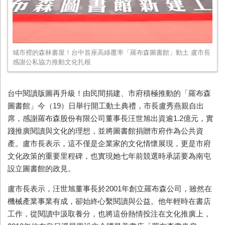
城市裡的森林書屋！台中首座高綠覆率「羅布森圖書館」動土 盧市長
感謝公私協力推動文化扎根
台中閱讀版圖再升級！由民間捐建、市府積極推動的「羅布森
圖書館」今（19）日舉行開工動土典禮，市長盧秀燕親自出
席，感謝羅布森股份有限公司董事長汪世旭出資逾1.2億元，實
踐推廣閱讀與文化的理想，並將圖書館捐贈市府作為公共資
產。盧市長表示，這不僅是企業家的文化情懷展現，更是市府
文化政策的重要里程碑，也實現她七年前競選時承諾要為南屯
設立圖書館的政見。
盧市長表示，汪世旭董事長於2001年創立羅布森公司，雖然在
機械產業事業有成，卻始終心繫閱讀與公益。他年輕時在書店
工作，從閱讀中汲取養分，也將這份熱情投注在文化推廣上，