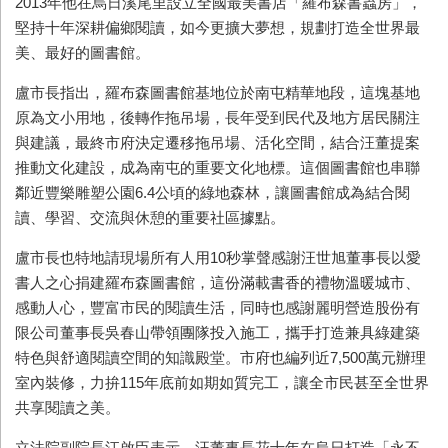
2013年他在烏日溪尾里設立全國最美書店「羅布森書蟲房」，
堅持十年深耕偏鄉閱讀，如今更擴大夢想，規劃打造全世界最
美、最好的圖書館。
盧市長指出，羅布森圖書館基地位於南屯精華地段，這塊基地
原為文小用地，後轉作拖吊場，長年受到民代及地方居民關注
與建議，最終市府決定遷移拖吊場、活化空間，結合汪董提案
推動文化建設，成為南屯的重要文化地標。這個圖書館也串聯
鄰近豐樂雕塑公園6.4公頃的綠地森林，讓圖書館成為結合閱
讀、學習、交流與休憩的重要社區據點。
盧市長也特地請現場所有人用10秒掌聲感謝汪世旭董事長以愛
書人之心捐建羅布森圖書館，這份滿載書香的禮物溫暖城市、
感動人心，豐富市民的閱讀生活，同時也感謝麗明營造股份有
限公司董事長吳春山帶領團隊投入施工，攜手打造兼具綠建築
特色與舒適閱讀空間的知識殿堂。市府也編列近7,500萬元辦理
室內裝修，力拚115年底前如期如質完工，讓全市民甚至全世界
共享閱讀之美。
立法院副院長江啟臣表示，汪董事長花十年在烏日打造「永不