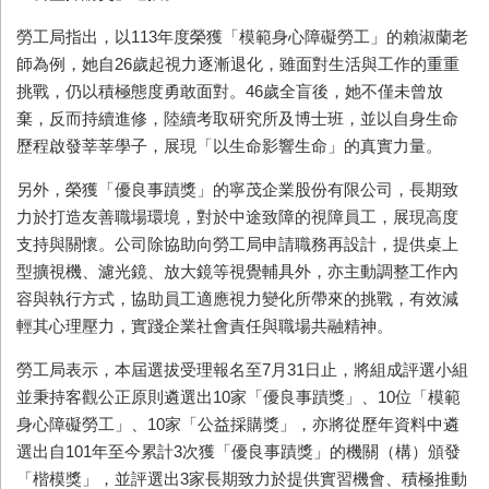
勞工局指出，以113年度榮獲「模範身心障礙勞工」的賴淑蘭老
師為例，她自26歲起視力逐漸退化，雖面對生活與工作的重重
挑戰，仍以積極態度勇敢面對。46歲全盲後，她不僅未曾放
棄，反而持續進修，陸續考取研究所及博士班，並以自身生命
歷程啟發莘莘學子，展現「以生命影響生命」的真實力量。
另外，榮獲「優良事蹟獎」的寧茂企業股份有限公司，長期致
力於打造友善職場環境，對於中途致障的視障員工，展現高度
支持與關懷。公司除協助向勞工局申請職務再設計，提供桌上
型擴視機、濾光鏡、放大鏡等視覺輔具外，亦主動調整工作內
容與執行方式，協助員工適應視力變化所帶來的挑戰，有效減
輕其心理壓力，實踐企業社會責任與職場共融精神。
勞工局表示，本屆選拔受理報名至7月31日止，將組成評選小組
並秉持客觀公正原則遴選出10家「優良事蹟獎」、10位「模範
身心障礙勞工」、10家「公益採購獎」，亦將從歷年資料中遴
選出自101年至今累計3次獲「優良事蹟獎」的機關（構）頒發
「楷模獎」，並評選出3家長期致力於提供實習機會、積極推動