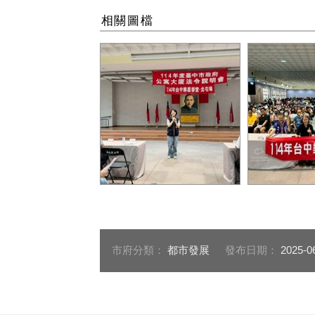
相關圖檔
住宅處林秀慧總工程司致詞
大合照2
市府分類：
都市發展
發布日期：
2025-0