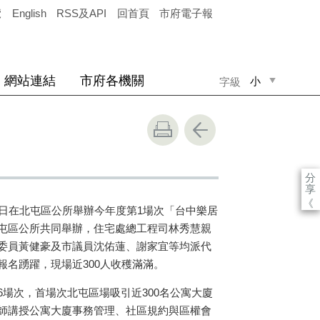
覽
English
RSS及API
回首頁
市府電子報
網站連結
市府各機關
小
字級
中
大
分
享
《
）日在北屯區公所舉辦今年度第1場次「台中樂居
屯區公所共同舉辦，住宅處總工程司林秀慧親
委員黃健豪及市議員沈佑蓮、謝家宜等均派代
名踴躍，現場近300人收穫滿滿。
場次，首場次北屯區場吸引近300名公寓大廈
師講授公寓大廈事務管理、社區規約與區權會