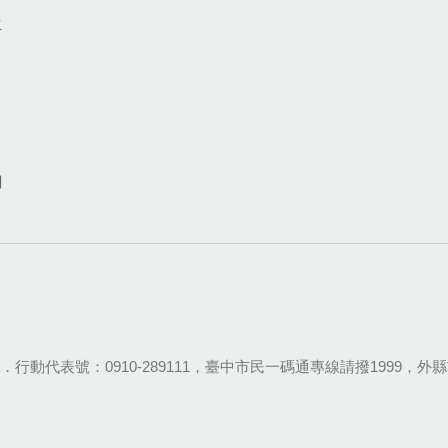
生
網
28-9111．行動代表號：0910-289111，臺中市民一碼通專線請撥1999，外縣市