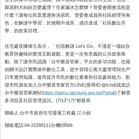
鄰居飼犬糾紛怎麼處理？住家漏水怎麼辦？管委會開會流程是
什麼？讓每位民眾透過扮演居民、管委會成員與社區經理等角
色，在解謎中學習、於挑戰中成長，成功達成「社區數位共
學」的政策目標。
住宅處長陳煒壬表示，「社區解謎 Let’s Go」不僅是一場結合
教育與趣味的實境互動遊戲，更是一次有意義的公共政策推
動。除了讓市民認識「台中樂居管家」平台的多項功能，也藉
由關卡設計實際操作數位工具，從中習得公寓大廈管理與住戶
日常應用知識，進而提升市民的數位素養與社區參與能力。歡
迎市民朋友加入台中樂居管家官方LINE(搜尋ID:@tchd)或造訪
台中樂居管家網站(
https://taims.taichung.gov.tw/Portal/
)了解更
多消息及社區管理資訊。(7/13*17)*都發局
聯絡人:台中市政府住宅發展工程處 江小姐
聯絡電話:04-22289111分機69506