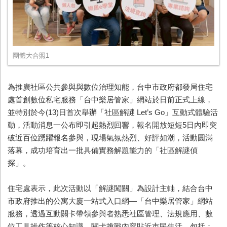
團體大合照1
為推廣社區公共參與與數位治理知能，台中市政府都發局住宅
處首創數位私宅服務「台中樂居管家」網站於日前正式上線，
並特別於今(13)日首次舉辦「社區解謎 Let’s Go」互動式體驗活
動，活動消息一公布即引起熱烈回響，報名開放短短5日內即突
破近百位踴躍報名參與，現場氣氛熱烈、好評如潮，活動圓滿
落幕，成功培育出一批具備實務解題能力的「社區解謎偵
探」。
住宅處表示，此次活動以「解謎闖關」為設計主軸，結合台中
市政府推出的公寓大廈一站式入口網—「台中樂居管家」網站
服務，透過互動關卡帶領參與者熟悉社區管理、法規應用、數
位工具操作等核心知識。關卡挑戰內容貼近市民生活，包括：