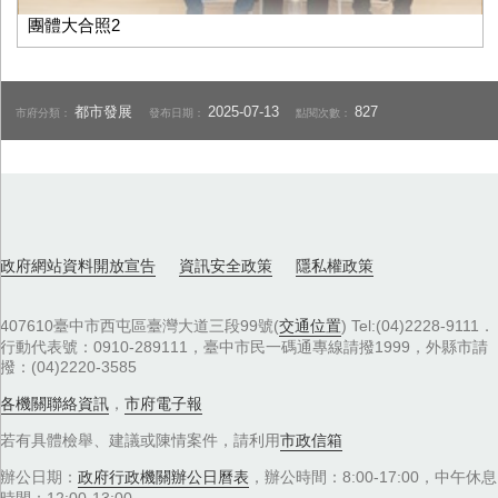
團體大合照2
都市發展
2025-07-13
827
市府分類：
發布日期：
點閱次數：
政府網站資料開放宣告
資訊安全政策
隱私權政策
407610臺中市西屯區臺灣大道三段99號(
交通位置
) Tel:(04)2228-9111．
行動代表號：0910-289111，臺中市民一碼通專線請撥1999，外縣市請
撥：(04)2220-3585
各機關聯絡資訊
，
市府電子報
若有具體檢舉、建議或陳情案件，請利用
市政信箱
辦公日期：
政府行政機關辦公日曆表
，辦公時間：8:00-17:00，中午休息