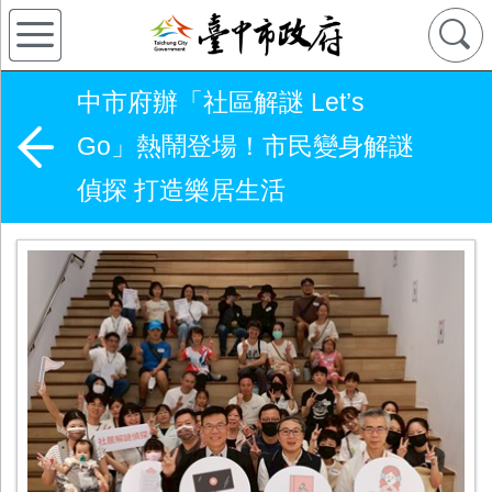
中市府辦「社區解謎 Let’s
Go」熱鬧登場！市民變身解謎
偵探 打造樂居生活