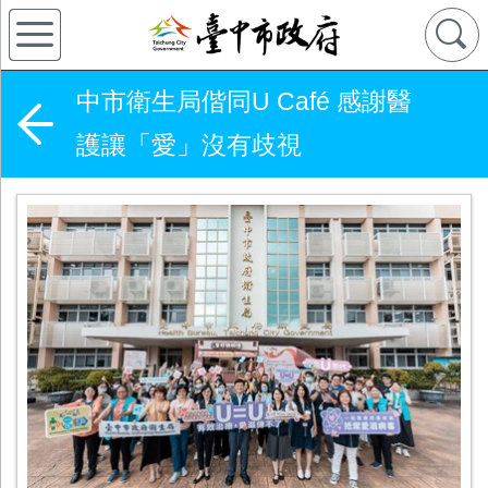
中市衛生局偕同U Café 感謝醫
護讓「愛」沒有歧視