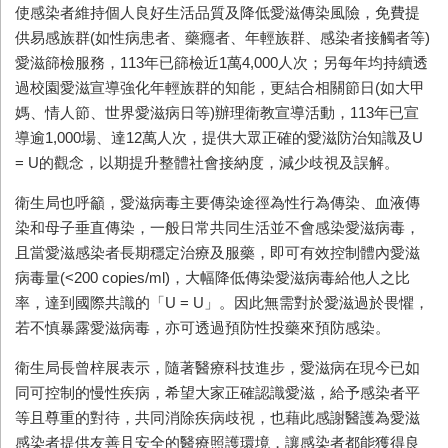
使感染者維持個人良好生活品質及降低愛滋傳染風險，免費提
供易感族群(如性病患者、藥癮者、年輕族群、感染者接觸者等)
愛滋篩檢服務，113年已篩檢近1萬4,000人次；另每年均持續透
過校園愛滋宣導強化年輕族群的知能，更結合相關節日(如大甲
媽、情人節、世界愛滋病日等)辦理衛教宣導活動，113年已宣
導逾1,000場、達12萬人次，提供大眾正確的愛滋防治知識及U
= U的觀念，以期提升整體社會接納度，減少歧視及誤解。
衛生局也呼籲，愛滋病毒主要傳染途徑為性行為傳染、血液傳
染和母子垂直傳染，一般日常共同生活並不會感染愛滋病毒，
且當愛滋感染者長期穩定治療及服藥，即可有效控制體內愛滋
病毒量(<200 copies/ml)，大幅降低傳染愛滋病毒給他人之比
率，達到國際共識的「U = U」。因此無需對於愛滋過於畏懼，
若不慎暴露愛滋病毒，亦可透過預防性投藥來預防感染。
衛生局長曾梓展表示，隨著醫療科技進步，愛滋病在現今已如
同可控制的慢性疾病，希望大家正確認識愛滋，給予感染者平
等且尊重的對待，共同消除疾病歧視，也藉此感謝醫護為愛滋
感染者提供友善且安全的醫療照護環境，讓感染者都能獲得良