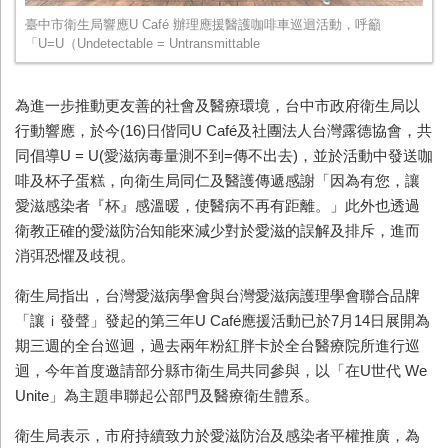
臺中市衛生局響應U Café 辦理應援醫護咖啡車巡迴活動，呼籲
「U=U（Undetectable = Untransmittable
為進一步推動更友善的社會及醫療環境，台中市政府衛生局以
行動響應，於今(16)日偕同U Café及社團法人台灣露德協會，共
同倡導U = U(愛滋病毒量測不到=傳不出去)，並於活動中發送咖
啡及杯子蛋糕，向衛生局同仁及醫護傳遞感謝「因為有您，讓
愛滋感染者『杯』感溫暖，使醫病不再有距離。」此外也透過
衛教正確的愛滋防治知能來減少對於愛滋的誤解及排斥，進而
消弭恐懼及歧視。
衛生局指出，台灣愛滋病學會與台灣愛滋病護理學會聯合品牌
「讓ｉ發聲」發起的第三年U Café應援活動已於7月14日展開為
期三週的全台巡迴，過去兩年粉紅胖卡於全台醫療院所進行巡
迴，今年首度邀請部分縣市衛生局共同參與，以「在U世代 We
Unite」為主題串聯起公部門及醫療衛生體系。
衛生局表示，市府持續致力於愛滋防治及感染者平權推廣，為