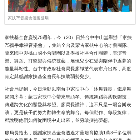
家扶75音樂會溫暖登場
家扶基金會慶祝
75
週年，今（
20
）日於台中中山堂舉辦「家扶
75
攜手幸福音樂會」，集結全台及蒙古家扶中心的才藝團隊、
寶來國中與桃山國小合唱團以及學校社區合作團體，表演音
樂、舞蹈、打擊樂與傳統技藝，展現兒少在愛與陪伴中逐夢的
能量與韌性。台中市政府社會局長廖靜芝代表市府出席，高度
肯定與感謝家扶基金會長年扶助弱勢兒少。
社會局提到，今日活動以南台中家扶中心「沐舞舞團」鐵扇舞
揭開序幕；蒙古家扶中心帶來馬頭琴、傳統舞蹈與柔軟體技，
傳遞跨文化的關愛與希望。廖局長讚許，這不只是一場音樂表
演，更是孩子們努力翻轉生命的舞台。每個動作、每段旋律，
都說明他們如何從困境中走出來，並勇敢擁抱夢想。
廖局長指出，感謝家扶基金會透過才藝培育協助
1
萬
8
千多位弱