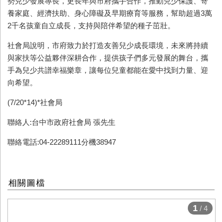
勢兒少發展專長，更長年與市府攜手合作，推動兒少保護、寄
養家庭、經濟扶助、身心障礙及早期療育等服務，幫助超過
3
萬
2
千名孩童自立成長，支持與陪伴希望的種子茁壯。
社會局說明，市府致力於打造友善兒少成長環境，未來將持續
與家扶等公益夥伴深耕合作，提供孩子們多元發展的舞台，攜
手為兒少共譜幸福樂章，讓每位兒童都能在愛中找到力量、迎
向希望。
(7/20*14)*
社會局
聯絡人:台中市政府社會局 張先生
聯絡電話:04-22289111分機38947
相關圖檔
1
/ 4