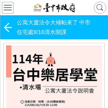
公寓大廈法令大補帖來了 中市
住宅處8/16清水開課