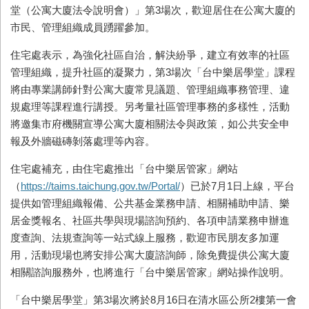
堂（公寓大廈法令說明會）」第3場次，歡迎居住在公寓大廈的
市民、管理組織成員踴躍參加。
住宅處表示，為強化社區自治，解決紛爭，建立有效率的社區
管理組織，提升社區的凝聚力，第3場次「台中樂居學堂」課程
將由專業講師針對公寓大廈常見議題、管理組織事務管理、違
規處理等課程進行講授。另考量社區管理事務的多樣性，活動
將邀集市府機關宣導公寓大廈相關法令與政策，如公共安全申
報及外牆磁磚剝落處理等內容。
住宅處補充，由住宅處推出「台中樂居管家」網站
（
https://taims.taichung.gov.tw/Portal/
）已於7月1日上線，平台
提供如管理組織報備、公共基金業務申請、相關補助申請、樂
居金獎報名、社區共學與現場諮詢預約、各項申請業務申辦進
度查詢、法規查詢等一站式線上服務，歡迎市民朋友多加運
用，活動現場也將安排公寓大廈諮詢師，除免費提供公寓大廈
相關諮詢服務外，也將進行「台中樂居管家」網站操作說明。
「台中樂居學堂」第3場次將於8月16日在清水區公所2樓第一會