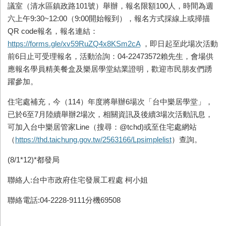
議室（清水區鎮政路101號）舉辦，報名限額100人，時間為週
六上午9:30~12:00（9:00開始報到），報名方式採線上或掃描
QR code報名，報名連結：
https://forms.gle/xv59RuZQ4x8KSm2cA
，即日起至此場次活動
前6日止可受理報名，活動洽詢：04-22473572賴先生，會場供
應報名學員精美餐盒及樂居學堂結業證明，歡迎市民朋友們踴
躍參加。
住宅處補充，今（114）年度將舉辦6場次「台中樂居學堂」，
已於6至7月陸續舉辦2場次，相關資訊及後續3場次活動訊息，
可加入台中樂居管家Line（搜尋：@tchd)或至住宅處網站
（
https://thd.taichung.gov.tw/2563166/Lpsimplelist
）查詢。
(8/1*12)*都發局
聯絡人:台中市政府住宅發展工程處 柯小姐
聯絡電話:04-2228-9111分機69508