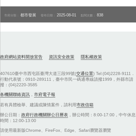
都市發展
2025-08-01
838
市府分類：
發布日期：
點閱次數：
政府網站資料開放宣告
資訊安全政策
隱私權政策
407610臺中市西屯區臺灣大道三段99號(
交通位置
) Tel:(04)2228-9111．
行動代表號：0910-289111，臺中市民一碼通專線請撥1999，外縣市請
撥：(04)2220-3585
各機關聯絡資訊
，
市府電子報
若有具體檢舉、建議或陳情案件，請利用
市政信箱
辦公日期：
政府行政機關辦公日曆表
，辦公時間：8:00-17:00，中午休息
時間：12:00-13:00
請使用最新版Chrome、FireFox、Edge、Safari瀏覽器瀏覽