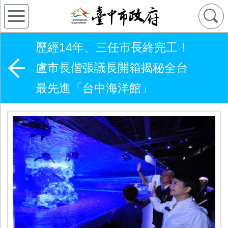
歷經14年、三任市長終完工！
盧市長偕張議長開箱揭秘全台
最先進「台中海洋館」