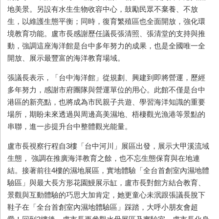
地美景。另設有水生生物收容中心，鼓勵民眾不棄養、不放
生，以維護生態平衡；同時，復育繁殖區也全面開放，強化環
境教育功能。盧市長感謝歷任議長張清照、張清堂的支持與推
動，強調這座海洋館是台中多年努力的成果，也是全國唯一全
開放、展示最豐富的海洋教育場域。
張議長表示，「台中海洋館」從規劃、興建到即將營運，歷經
多年努力，感謝市府團隊與營運單位的用心。此館不僅是台中
港區的新亮點，也將成為市民親子共遊、學習海洋知識的重要
場所，期盼未來透過與周邊高美濕地、梧棲觀光漁港等景點的
串聯，進一步提升台中整體觀光能量。
盧市長視察行程自
3
樓「台中河川」展區出發，展示大甲溪流域
生態， 強調在推廣海洋教育之餘，也不忘生態保育與在地連
結。接著前往
4
樓的濕地展區，實地體驗「全台首創室內濕地體
驗區」與最大長方形花園鰻展示缸，盧市長對館方結合教育、
景觀與互動體驗的巧思大加肯定，她更童心未泯跟張議長脫下
鞋子在「全台首創室內濕地體驗區」踩踏，大呼小朋友會超