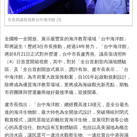
市長與議長視察台中海洋館 (3)
全國唯一全開放、展示最豐富的海洋教育場域「台中海洋館」
即將誕生！歷經
3
任市長推動，經過
14
年努力，「台中海洋館」
將於
8
月
21
日正式對外營運，台中市長盧秀燕、議長張清照昨
（
4
）日首度開箱視察，其中，對於「全台首創室內濕地體驗
區」及「全台首創開放式展示」讚許有加。盧市長表示，「台
中海洋館」為市府重大政策推動案，自
101
年起啟動規劃設計，
除將成為優質海洋教育場域，更將成為海線觀光新亮點，期勉
市府團隊與營運廠商做好最後準備，迎接開幕。
盧市長指出，「台中海洋館」總經費高達
13
億元，是全台最先
進的海洋生物館，最大特色為全開放式設計，突破傳統封閉式
觀賞模式，讓民眾能近距離欣賞海洋生物，並展現對遊客公德
心的高度信任。館內設有互動體驗區，包括以高美濕地為概念
的涉水區，讓民眾可一邊涉水觀察生物、一邊欣賞台中港與濕