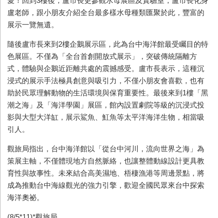
愛！回到
3
樓後，盧市長更參觀水母展區及實驗室，盧市長化身
盧老師，跟小朋友介紹全台最多樣水母種類匯聚於此，豐富的
展示一覽無遺。
隨後盧市長來到
2
樓企鵝展示區，此為台中海洋館最受矚目的特
色展區。不僅為「全台首創開放式展示」，突破傳統隔離方
式，體驗與企鵝近距離共處的震撼感受。盧市長表示，這種沉
浸式的展示手法極具創意與吸引力，不僅小朋友會喜歡，也有
助於民眾理解動物的生活環境與保育重要性。最後來到
1
樓「黑
潮之海」及「海洋學園」展區，館內設置劇院等級的沉浸式投
影與大型大洋缸，展示鯊魚、魟魚等太平洋海洋生物，相當吸
引人。
觀旅局指出，台中海洋館以「從台中河川，流向世界之海」為
策展主軸，不僅體現地方自然脈絡，也讓整體動線設計更具教
育性與故事性。未來結合高美濕地、梧棲漁港等周邊景點，將
成為推動台中海線觀光的強力引擎，歡迎全國民眾來台中探索
海洋奧祕。
(8/5*11)*觀旅局