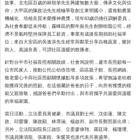
故事。北屯區百歲的林朝筆先生興建無數大廟，傳承文化與信
仰；大甲區的陳政治先生積極爭取創立東明國小，還推動農業
機械化、培植良質米榮獲神農獎，現年
83
歲仍擔任調解委員，
為社會奉獻從未停歇；霧峰區的鄭年振先生創辦樹脂公司，經
濟不景氣時堅持保障員工薪資，事業有成後長期捐助社福單
位；來自大安區的吳進添先生經常與鄰里分享自種蔬菜，樂於
助人、真誠良善，可謂社區溫暖的散播者。
針對台中市社福長照相關政績，社會局說明，盧市長照顧每一
位市民家人，推動公托公幼倍倍增、區區親子館、長照網絡、
敬老愛心卡與社區照顧關懷據點等多項政策，希望無論老幼都
能獲得完善的照顧。在這個屬於爸爸的日子，向所有獲獎的模
範父親致敬，感謝爸爸們辛勤付出，與市府攜手共築愛與溫暖
的幸福家園。
當日活動，立法委員黃健豪、市議員劉士州、沈佑蓮、陳文
政、邱愛珊、陳政顯、林霈涵、楊啟邦、副市長鄭照新出席；
另外，立法院副院長江啟臣、立委廖偉翔、羅廷瑋、楊瓊瓔、
市議員陳清龍、張家銨、朱暖英也派代表共襄盛舉。