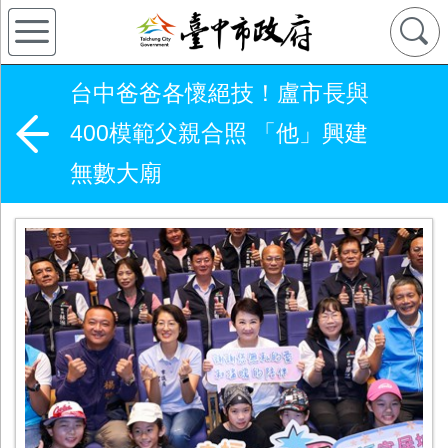
台中爸爸各懷絕技！盧市長與
400模範父親合照 「他」興建
無數大廟