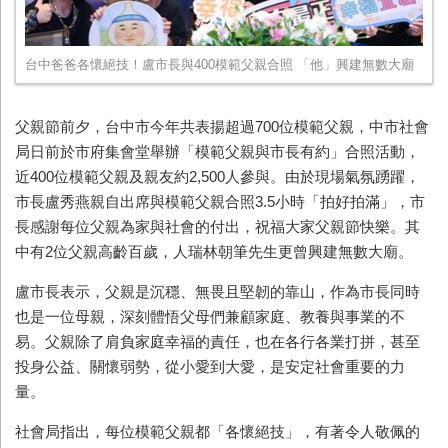
台中爸爸各懷絕技！盧市長與400模範父親合照 「他」興建無數大廟
父親節前夕，台中市今年共表揚超過
700
位模範父親，中市社會
局日前於市府集會堂舉辦「模範父親與市長有約」合照活動，
近
400
位模範父親及親友約
2,500
人參與。由於現場氣氛踴躍，
市長盧秀燕親自出席與模範父親合照
3.5
小時「拍好拍滿」，市
長感謝每位父親為家與社會的付出，祝福大家父親節快樂。其
中有
2
位父親高齡百歲，人瑞林朝筆先生更曾興建無數大廟。
盧市長表示，父親是沉穩、無畏且堅韌的靠山，作為市長同時
也是一位母親，深刻體悟父母們兼顧家庭、教養與事業的不
易。父親除了肩負家庭幸福的責任，也在各行各業打拼，甚至
投身公益、關懷弱勢，從小愛到大愛，是安定社會重要的力
量。
社會局指出，每位模範父親都「各懷絕技」，有著令人敬佩的