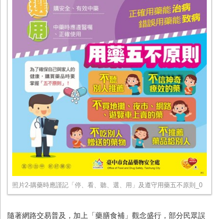
照片2-購藥時應謹記「停、看、聽、選、用」及遵守用藥五不原則_0
隨著網路交易普及，加上「藥膳食補」觀念盛行，部分民眾誤