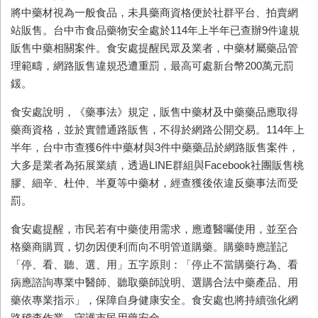
將中藥材視為一般食品，未具藥商資格便於社群平台、拍賣網
站販售。台中市食品藥物安全處於114年上半年已查辦9件違規
販售中藥相關案件。食安處提醒民眾及業者，中藥材屬藥品管
理範疇，網路販售違規恐遭重罰，最高可處新台幣200萬元罰
鍰。
食安處說明，《藥事法》規定，販售中藥材及中藥藥品應取得
藥商資格，並於實體通路販售，不得於網路公開交易。114年上
半年，台中市查獲6件中藥材與3件中藥藥品於網路販售案件，
大多是業者為拓展業績，透過LINE群組與Facebook社團販售桃
膠、細辛、杜仲、半夏等中藥材，經查獲後依違反藥事法而受
罰。
食安處提醒，市民若有中藥使用需求，應遵醫囑使用，並至合
格藥商購買，切勿因便利而向不明管道購藥。購藥時應謹記
「停、看、聽、選、用」五字原則：「停止不當購藥行為、看
病應諮詢專業中醫師、聽取藥師說明、選購合法中藥產品、用
藥依專業指示」，保障自身健康安全。食安處也將持續強化網
路稽查作業，守護市民用藥安全。