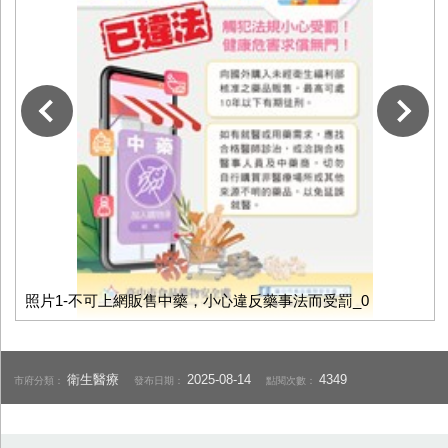
下一張
照片1-不可上網販售中藥，小心違反藥事法而受罰_0
衛生醫療
2025-08-14
4349
市府分類：
發布日期：
點閱次數：